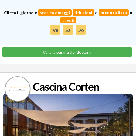
Clicca il giorno e
scarica omaggi
riduzioni
o
prenota lista
o
tavoli
Ve
Sa
Do
Vai alla pagina dei dettagli
Cascina Corten