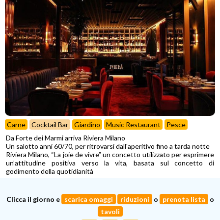
Carne
Cocktail Bar
Giardino
Music Restaurant
Pesce
Da Forte dei Marmi arriva Riviera Milano
Un salotto anni 60/70, per ritrovarsi dall'aperitivo fino a tarda notte
Riviera Milano, “La joie de vivre” un concetto utilizzato per esprimere
un’attitudine positiva verso la vita, basata sul concetto di
godimento della quotidianità
Clicca il giorno e
scarica omaggi
riduzioni
o
prenota lista
o
tavoli