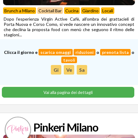
Brunch a Milano
Cocktail Bar
Cucina
Giardino
Locali
Dopo l’esperienza Virgin Active Cafè, all’ombra dei grattacieli di
Porta Nuova e Corso Como, si vede nascere un innovativo concept
che declina la proposta food con menù che seguono il ritmo delle
stagioni...
Clicca il giorno e
scarica omaggi
riduzioni
o
prenota lista
o
tavoli
Gi
Ve
Sa
Vai alla pagina dei dettagli
Pinkeri Milano