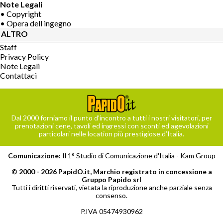
Note Legali
• Copyright
• Opera dell ingegno
ALTRO
Staff
Privacy Policy
Note Legali
Contattaci
Dal 2000 forniamo il punto d’incontro a tutti i nostri visitatori, per
prenotazioni cene, tavoli ed ingressi con sconti ed agevolazioni
particolari nelle location più prestigiose d’Italia.
Comunicazione:
Il 1° Studio di Comunicazione d'Italia -
Kam Group
© 2000 - 2026 PapidO.it, Marchio registrato in concessione a
Gruppo Papido srl
Tutti i diritti riservati, vietata la riproduzione anche parziale senza
consenso.
P.IVA 05474930962