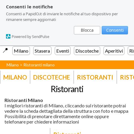
Consenti le notifiche
Consenti le notifiche
Consenti le notifiche
Consenti a PapidO.it di inviare le notifiche al tuo dispositivo per
Consenti a PapidO.it di inviare le notifiche al tuo dispositivo per
Consenti a PapidO.it di inviare le notifiche al tuo dispositivo per
rimanere sempre aggiornati
rimanere sempre aggiornati
rimanere sempre aggiornati
Blocca
Blocca
Blocca
Consenti
Consenti
Consenti
Powered by SendPulse
Powered by SendPulse
Powered by SendPulse
📍️
Milano
Stasera
Eventi
Discoteche
Aperitivi
Ri
Milano
>
Ristoranti milano
MILANO
DISCOTECHE
RISTORANTI
RIST
Ristoranti
Ristoranti Milano
I migliori ristoranti di Milano, cliccando sul ristorante potrai
vedere la scheda dettagliata della struttura con foto e mappa
Possibilità di prenotare direttamente online oppure
telefonare per chiedere informazioni