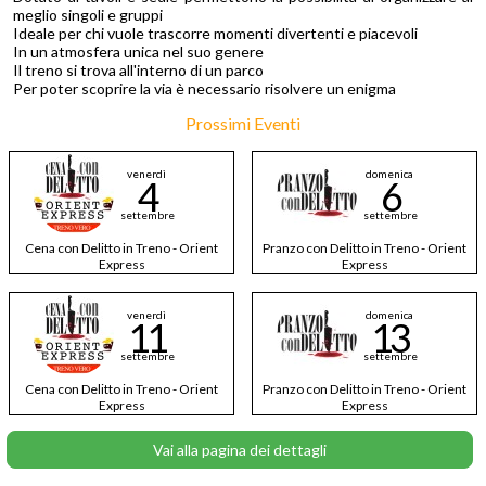
meglio singoli e gruppi
Ideale per chi vuole trascorre momenti divertenti e piacevoli
In un atmosfera unica nel suo genere
Il treno si trova all'interno di un parco
Per poter scoprire la via è necessario risolvere un enigma
Prossimi Eventi
venerdì
domenica
4
6
settembre
settembre
Cena con Delitto in Treno - Orient
Pranzo con Delitto in Treno - Orient
Express
Express
venerdì
domenica
11
13
settembre
settembre
Cena con Delitto in Treno - Orient
Pranzo con Delitto in Treno - Orient
Express
Express
Vai alla pagina dei dettagli