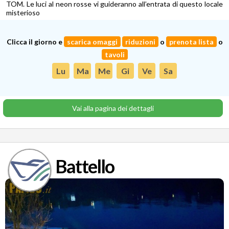
TOM. Le luci al neon rosse vi guideranno all’entrata di questo locale
misterioso
Clicca il giorno e
scarica omaggi
riduzioni
o
prenota lista
o
tavoli
Lu
Ma
Me
Gi
Ve
Sa
Vai alla pagina dei dettagli
Battello