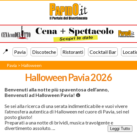
📍️
Pavia
Discoteche
Ristoranti
Cocktail Bar
Locati
Pavia
>
Halloween
Halloween
Pavia
2026
Benvenuti alla notte più spaventosa dell’anno,
Benvenuti ad Halloween Pavia!
🎃
Se sei alla ricerca di una serata indimenticabile e vuoi vivere
l’atmosfera autentica di Halloween nel cuore di Pavia, sei nel
posto giusto!
Preparati a una notte di brividi, musica travolgente e
divertimento assoluto.
...
Leggi Tutto