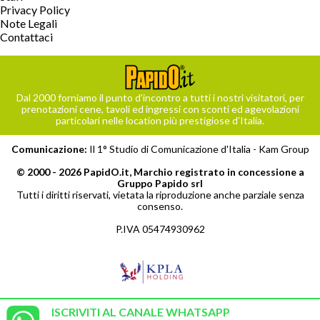
Privacy Policy
Note Legali
Contattaci
Dal 2000 forniamo il punto d’incontro a tutti i nostri visitatori, per
prenotazioni cene, tavoli ed ingressi con sconti ed agevolazioni
particolari nelle location più prestigiose d’Italia.
Comunicazione:
Il 1° Studio di Comunicazione d'Italia -
Kam Group
© 2000 - 2026 PapidO.it, Marchio registrato in concessione a
Gruppo Papido srl
Tutti i diritti riservati, vietata la riproduzione anche parziale senza
consenso.
P.IVA 05474930962
ISCRIVITI AL CANALE WHATSAPP