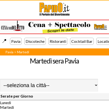
📍️
Pavia
Discoteche
Ristoranti
Cocktail Bar
Locati
Pavia
>
Martedi
Martedì sera
Pavia
Serate per Giorno
Lunedì
Martedì