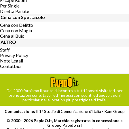
Escape Room
Per Single
Diretta Partite
Cena con Spettacolo
Cena con Delitto
Cena con Magia
Cena al Buio
ALTRO
Staff
Privacy Policy
Note Legali
Contattaci
Dal 2000 forniamo il punto d’incontro a tutti i nostri visitatori, per
prenotazioni cene, tavoli ed ingressi con sconti ed agevolazioni
particolari nelle location più prestigiose d’Italia.
Comunicazione:
Il 1° Studio di Comunicazione d'Italia -
Kam Group
© 2000 - 2026 PapidO.it, Marchio registrato in concessione a
Gruppo Papido srl