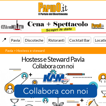
📍️
Pavia
Discoteche
Ristoranti
Cocktail Bar
Locati
Pavia
>
Hostess e steward
Hostess e Steward Pavia
Collabora con noi