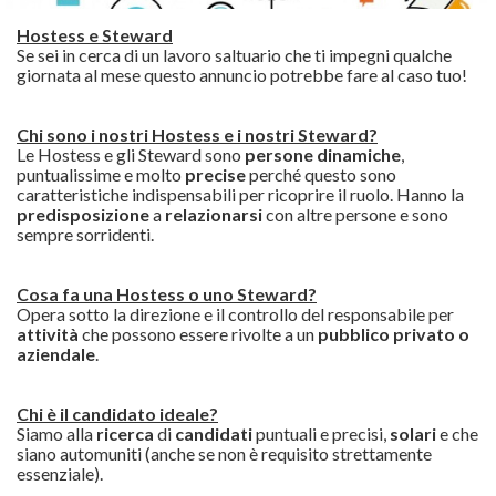
Hostess e Steward
Se sei in cerca di un lavoro saltuario che ti impegni qualche
giornata al mese questo annuncio potrebbe fare al caso tuo!
Chi sono i nostri Hostess e i nostri Steward?
Le Hostess e gli Steward sono
persone dinamiche
,
puntualissime e molto
precise
perché questo sono
caratteristiche indispensabili per ricoprire il ruolo. Hanno la
predisposizione
a
relazionarsi
con altre persone e sono
sempre sorridenti.
Cosa fa una Hostess o uno Steward?
Opera sotto la direzione e il controllo del responsabile per
attività
che possono essere rivolte a un
pubblico privato o
aziendale
.
Chi è il candidato ideale?
Siamo alla
ricerca
di
candidati
puntuali e precisi,
solari
e che
siano automuniti (anche se non è requisito strettamente
essenziale).