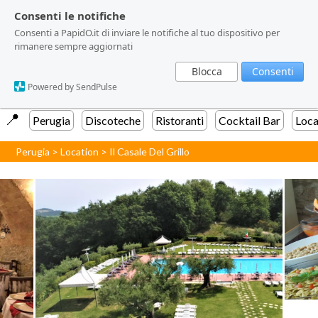
Consenti le notifiche
Consenti le notifiche
Consenti a PapidO.it di inviare le notifiche al tuo dispositivo per
Consenti a PapidO.it di inviare le notifiche al tuo dispositivo per
rimanere sempre aggiornati
rimanere sempre aggiornati
Blocca
Blocca
Consenti
Consenti
Powered by SendPulse
Powered by SendPulse
📍️
Perugia
Discoteche
Ristoranti
Cocktail Bar
Loca
Perugia
>
Location
>
Il Casale Del Grillo