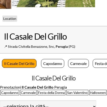
Location
Il Casale Del Grillo
📍️
Strada Civitella Benazzone, Snc,
Perugia
(PG)
Il Casale Del Grillo
Capodanno
Carnevale
Festa d
Il Casale Del Grillo
Prenotazioni
Il Casale Del Grillo
Perugia
Capodanno
Carnevale
Festa della Donna
San Valentino
Halloween