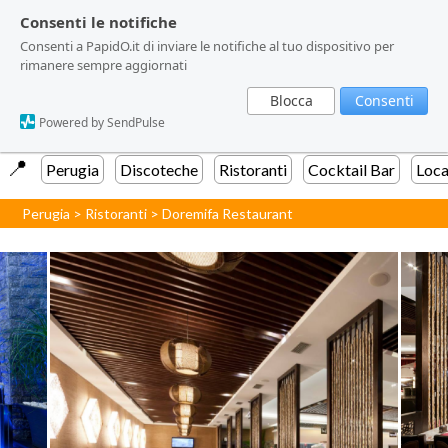
Consenti le notifiche
Consenti le notifiche
Consenti a PapidO.it di inviare le notifiche al tuo dispositivo per
Consenti a PapidO.it di inviare le notifiche al tuo dispositivo per
rimanere sempre aggiornati
rimanere sempre aggiornati
Blocca
Blocca
Consenti
Consenti
Powered by SendPulse
Powered by SendPulse
📍️
Perugia
Discoteche
Ristoranti
Cocktail Bar
Loca
Perugia
>
Ristoranti
>
Doremifa Restaurant