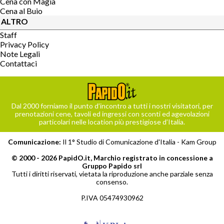
Cena con Magia
Cena al Buio
ALTRO
Staff
Privacy Policy
Note Legali
Contattaci
Dal 2000 forniamo il punto d’incontro a tutti i nostri visitatori, per
prenotazioni cene, tavoli ed ingressi con sconti ed agevolazioni
particolari nelle location più prestigiose d’Italia.
Comunicazione:
Il 1° Studio di Comunicazione d'Italia -
Kam Group
© 2000 - 2026 PapidO.it, Marchio registrato in concessione a
Gruppo Papido srl
Tutti i diritti riservati, vietata la riproduzione anche parziale senza
consenso.
P.IVA 05474930962