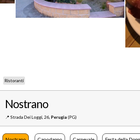
Ristoranti
Nostrano
📍️
Strada Dei Loggi, 26,
Perugia
(PG)
Nostrano
Capodanno
Carnevale
Festa della Don