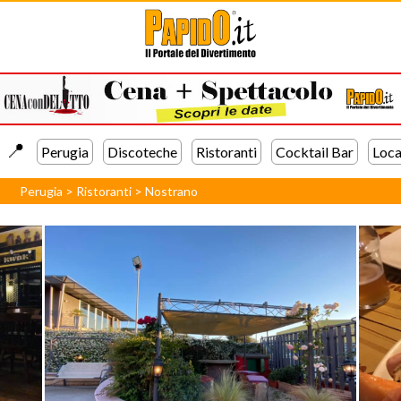
📍️
Perugia
Discoteche
Ristoranti
Cocktail Bar
Loca
Perugia
>
Ristoranti
>
Nostrano