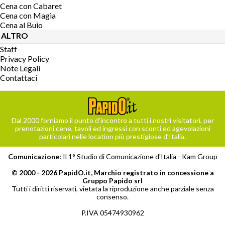
Cena con Cabaret
Cena con Magia
Cena al Buio
ALTRO
Staff
Privacy Policy
Note Legali
Contattaci
Dal 2000 forniamo il punto d’incontro a tutti i nostri visitatori, per
prenotazioni cene, tavoli ed ingressi con sconti ed agevolazioni
particolari nelle location più prestigiose d’Italia.
Comunicazione:
Il 1° Studio di Comunicazione d'Italia -
Kam Group
© 2000 - 2026 PapidO.it, Marchio registrato in concessione a
Gruppo Papido srl
Tutti i diritti riservati, vietata la riproduzione anche parziale senza
consenso.
P.IVA 05474930962