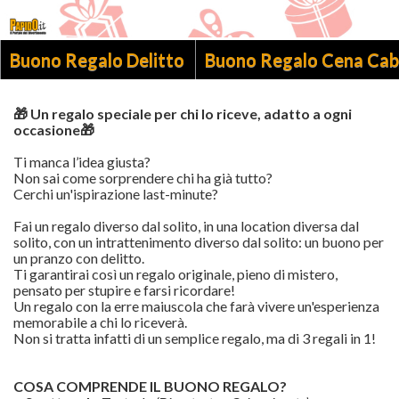
Buono Regalo Delitto
Buono Regalo Cena Cab
🎁 Un regalo speciale per chi lo riceve, adatto a ogni
occasione
🎁
Ti manca l’idea giusta?
Non sai come sorprendere chi ha già tutto?
Cerchi un'ispirazione last-minute?
Fai un regalo diverso dal solito, in una location diversa dal
solito, con un intrattenimento diverso dal solito: un buono per
un pranzo con delitto.
Ti garantirai così un regalo originale, pieno di mistero,
pensato per stupire e farsi ricordare!
Un regalo con la erre maiuscola che farà vivere un'esperienza
memorabile a chi lo riceverà.
Non si tratta infatti di un semplice regalo, ma di 3 regali in 1!
COSA COMPRENDE IL BUONO REGALO?