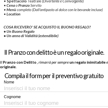
•
Spettacolo
Teatrale
(Divertente e Coinvolgente)
•
Cena
o
Pranzo
Servito
•
Menù
completo
(Dall'antipasto al dolce con le bevande incluse)
•
Location
COSA RICEVERO' SE ACQUISTO IL BUONO REGALO?
• Un Buono Regalo
• Un
anno
di
Validità (
estendibile)
Il Pranzo con delitto è un regalo originale.
Il
Pranzo con Delitto
, rimarrà per sempre
un regalo inimitabile
e
originale
.
Compila il form per il preventivo gratuito
Nome
Cognome