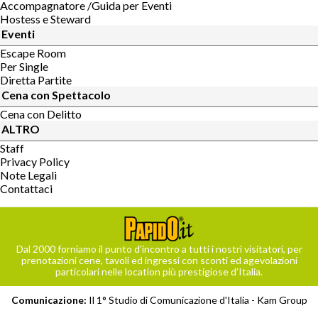
Accompagnatore /Guida per Eventi
Hostess e Steward
Eventi
Escape Room
Per Single
Diretta Partite
Cena con Spettacolo
Cena con Delitto
ALTRO
Staff
Privacy Policy
Note Legali
Contattaci
Dal 2000 forniamo il punto d’incontro a tutti i nostri visitatori, per
prenotazioni cene, tavoli ed ingressi con sconti ed agevolazioni
particolari nelle location più prestigiose d’Italia.
Comunicazione:
Il 1° Studio di Comunicazione d'Italia -
Kam Group