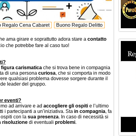
 Regalo Cena Cabaret
Buono Regalo Delitto
 che ama girare e soprattutto adora stare a
contatto
io che potrebbe fare al caso tuo!
ti?
a
figura carismatica
che si trova bene in compagnia
atta di una persona
curiosa
, che si comporta in modo
olvere qualsiasi problema dovesse sorgere durante il
nde leader del gruppo.
r eventi?
rimo ad arrivare e ad
accogliere gli ospiti
e l’ultimo
i i partecipanti a un’iniziativa. Sta
in compagnia
, fa
 ospiti con la
sua presenza
. In caso di necessità si
la
risoluzione
di eventuali
problemi
.