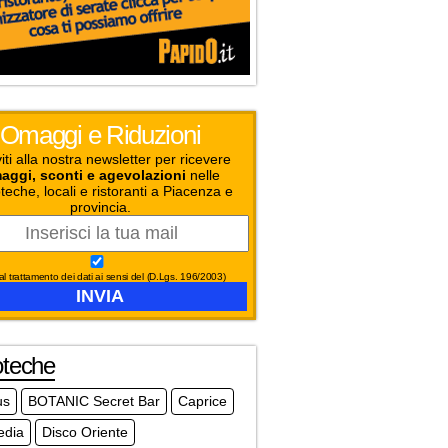
Omaggi e Riduzioni
viti alla nostra newsletter per ricevere
aggi, sconti e agevolazioni
nelle
teche, locali e ristoranti a Piacenza e
provincia.
l trattamento dei dati ai sensi del (D.Lgs. 196/2003)
oteche
us
BOTANIC Secret Bar
Caprice
dia
Disco Oriente