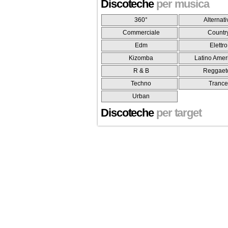
Discoteche
per musica
360°
Alternati
Commerciale
Countr
Edm
Elettro
Kizomba
Latino Amer
R & B
Reggaet
Techno
Tranc
Urban
Discoteche
per target