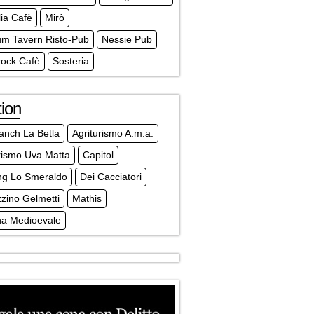
lia Cafè
Mirò
m Tavern Risto-Pub
Nessie Pub
ock Cafè
Sosteria
ion
anch La Betla
Agriturismo A.m.a.
rismo Uva Matta
Capitol
ng Lo Smeraldo
Dei Cacciatori
zino Gelmetti
Mathis
na Medioevale