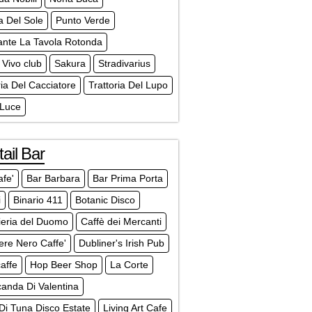
a Del Sole
Punto Verde
ante La Tavola Rotonda
Vivo club
Sakura
Stradivarius
ria Del Cacciatore
Trattoria Del Lupo
 Luce
ail Bar
afe'
Bar Barbara
Bar Prima Porta
i
Binario 411
Botanic Disco
lieria del Duomo
Caffè dei Mercanti
ere Nero Caffe'
Dubliner's Irish Pub
affe
Hop Beer Shop
La Corte
anda Di Valentina
Di Tuna Disco Estate
Living Art Cafe