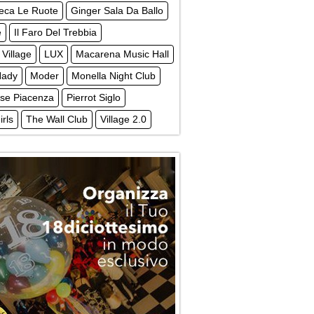
teca Le Ruote
Ginger Sala Da Ballo
e
Il Faro Del Trebbia
 Village
LUX
Macarena Music Hall
Nady
Moder
Monella Night Club
ise Piacenza
Pierrot Siglo
irls
The Wall Club
Village 2.0