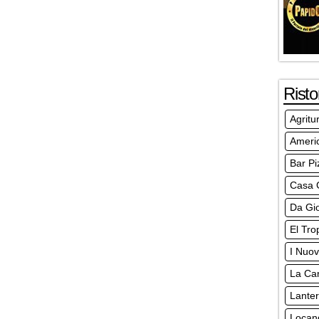
Risto
Agritu
Americ
Bar Pi
Casa 
Da Gi
El Tro
I Nuovi
La Can
Lante
Locand