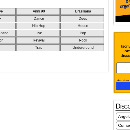
ve
Anni 90
Brasiliana
y
Dance
Deep
Hip Hop
House
icano
Live
Pop
on
Revival
Rock
Iscri
e
Trap
Underground
om
disco
Autorizzo a
Disc
Angel
Comoe