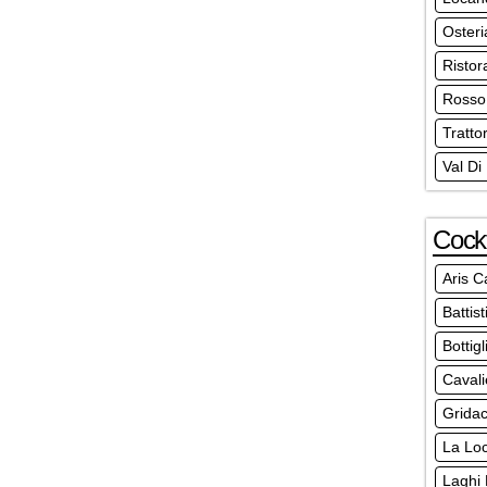
Osteri
Ristor
Rosso 
Tratto
Val Di
Cockt
Aris C
Battist
Bottig
Cavali
Gridac
La Loc
Laghi 