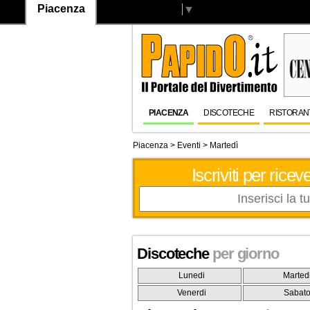
Piacenza
Select Language
▼
PIACENZA
DISCOTECHE
RISTORAN
Piacenza
>
Eventi
> Martedì
Iscriviti per ric
Discoteche
per giorno
Lunedi
Marted
Venerdi
Sabat