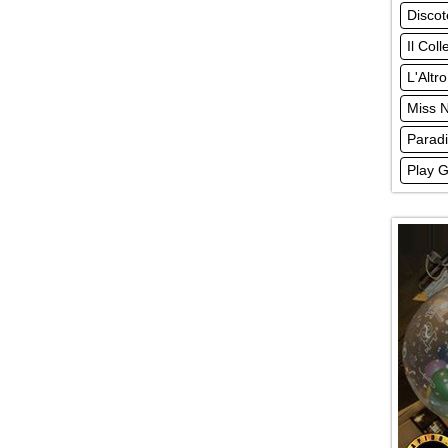
Disco
Il Coll
L'Altro
Miss 
Parad
Play G