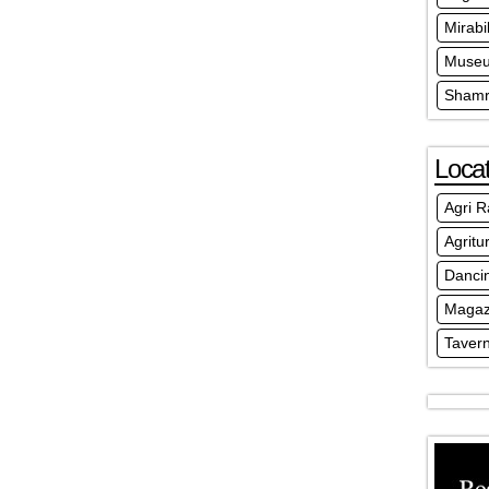
Mirabi
Museu
Shamr
Locat
Agri R
Agritu
Danci
Magaz
Taver