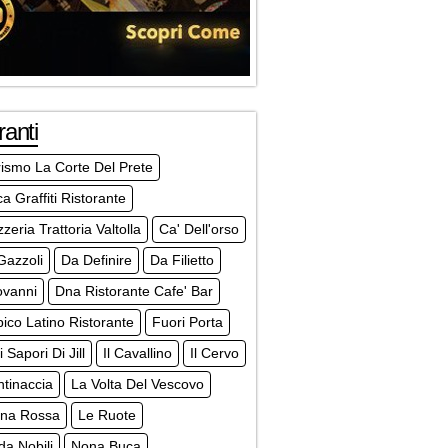
ranti
rismo La Corte Del Prete
a Graffiti Ristorante
zzeria Trattoria Valtolla
Ca' Dell'orso
Gazzoli
Da Definire
Da Filietto
ovanni
Dna Ristorante Cafe' Bar
pico Latino Ristorante
Fuori Porta
 Sapori Di Jill
Il Cavallino
Il Cervo
tinaccia
La Volta Del Vescovo
rna Rossa
Le Ruote
a Nobili
Nona Buca