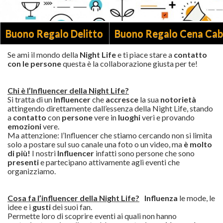
Buono Regalo Delitto
Buono Regalo Cena Cab
Se ami il mondo della
Night Life
e ti piace stare a
contatto
con le persone
questa è la collaborazione giusta per te!
Chi è l’Influencer della Night Life?
Si tratta di un
Influencer
che
accresce
la sua
notorietà
attingendo direttamente dall’essenza della Night Life, stando
a
contatto
con
persone
vere in
luoghi
veri e provando
emozioni
vere.
Ma attenzione: l’Influencer che stiamo cercando non si limita
solo a postare sul suo canale una foto o un video, ma
è molto
di più!
I nostri
Influencer
infatti sono persone che sono
presenti
e partecipano attivamente agli eventi che
organizziamo.
Cosa fa l’influencer della Night Life?
Influenza
le mode, le
idee e i
gusti
dei suoi fan.
Permette loro di scoprire eventi ai quali non hanno