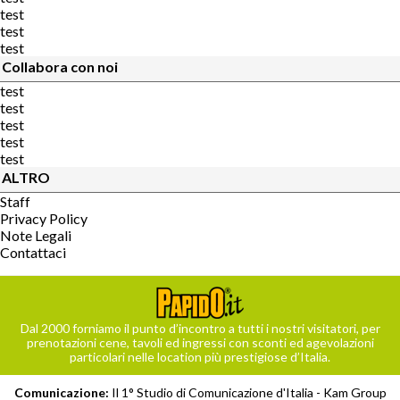
test
test
test
Collabora con noi
test
test
test
test
test
ALTRO
Staff
Privacy Policy
Note Legali
Contattaci
Dal 2000 forniamo il punto d’incontro a tutti i nostri visitatori, per
prenotazioni cene, tavoli ed ingressi con sconti ed agevolazioni
particolari nelle location più prestigiose d’Italia.
Comunicazione:
Il 1° Studio di Comunicazione d'Italia -
Kam Group