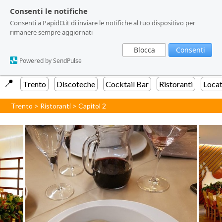
Consenti le notifiche
Consenti le notifiche
Consenti a PapidO.it di inviare le notifiche al tuo dispositivo per
Consenti a PapidO.it di inviare le notifiche al tuo dispositivo per
rimanere sempre aggiornati
rimanere sempre aggiornati
Blocca
Blocca
Consenti
Consenti
Powered by SendPulse
Powered by SendPulse
📍️
Trento
Discoteche
Cocktail Bar
Ristoranti
Locat
Trento
>
Ristoranti
>
Capitol 2