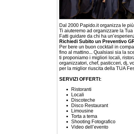
Dal 2000 Papido.it organizza le più b
Ti aiuteremo ad organizzare la Tua
Fatti guidare da chi ha un’esperie
Richiedi Subito un Preventivo 
Per bere un buon cocktail in compagn
fino al mattino... Qualsiasi sia la s
ti proponiamo i migliori locali, rist
organizzatori, chef, pasticceri, dj, 
per la miglior riuscita della TUA Fe
SERVIZI OFFERTI:
Ristoranti
Locali
Discoteche
Disco Restaurant
Limousine
Torta a tema
Shooting Fotografico
Video dell’evento