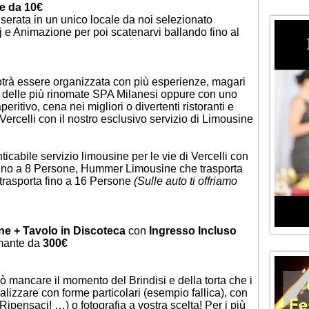
e da 10€
 serata in un unico locale da noi selezionato
Dj e Animazione per poi scatenarvi ballando fino al
otrà essere organizzata con più esperienze, magari
 delle più rinomate SPA Milanesi oppure con uno
eritivo, cena nei migliori o divertenti ristoranti e
ercelli con il nostro esclusivo servizio di Limousine
cabile servizio limousine per le vie di Vercelli con
fino a 8 Persone,
Hummer Limousine
che trasporta
trasporta fino a 16 Persone
(Sulle auto ti offriamo
ne + Tavolo in Discoteca
con
Ingresso Incluso
umante da
300€
 mancare il momento del Brindisi e della torta che i
alizzare con forme particolari (esempio fallica), con
ipensaci! …) o fotografia a vostra scelta! Per i più