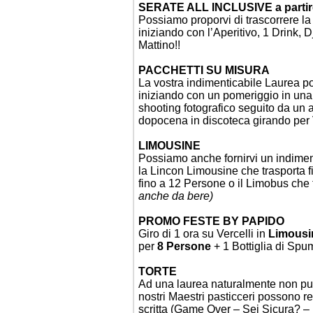
SERATE ALL INCLUSIVE a partir
Possiamo proporvi di trascorrere la
iniziando con l’Aperitivo, 1 Drink, 
Mattino!!
PACCHETTI SU MISURA
La vostra indimenticabile Laurea p
iniziando con un pomeriggio in una
shooting fotografico seguito da un ap
dopocena in discoteca girando per V
LIMOUSINE
Possiamo anche fornirvi un indimenti
la
Lincon Limousine
che trasporta 
fino a 12 Persone o il
Limobus
che 
anche da bere)
PROMO FESTE BY PAPIDO
Giro di 1 ora su Vercelli in
Limousi
per
8 Persone
+ 1 Bottiglia di Sp
TORTE
Ad una laurea naturalmente non può
nostri Maestri pasticceri possono re
scritta (Game Over – Sei Sicura? – R