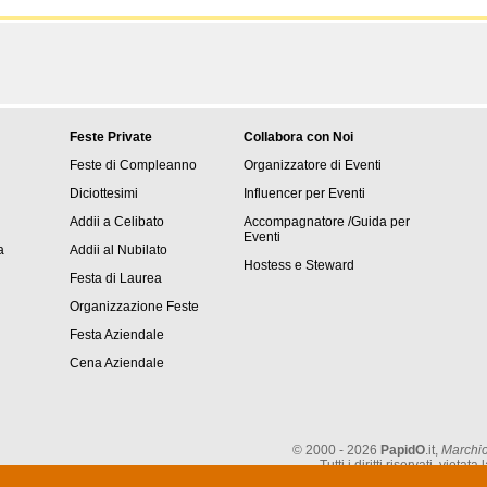
Feste Private
Collabora con Noi
Feste di Compleanno
Organizzatore di Eventi
Diciottesimi
Influencer per Eventi
Addii a Celibato
Accompagnatore /Guida per
Eventi
a
Addii al Nubilato
Hostess e Steward
Festa di Laurea
Organizzazione Feste
Festa Aziendale
Cena Aziendale
© 2000 - 2026
PapidO
.it,
Marchio
Tutti i diritti riservati, vie