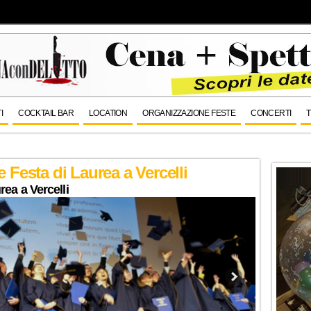
I
COCKTAIL BAR
LOCATION
ORGANIZZAZIONE FESTE
CONCERTI
T
 Festa di Laurea a Vercelli
rea a Vercelli