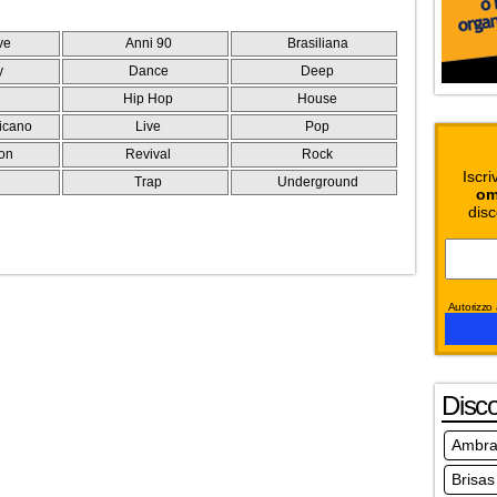
ve
Anni 90
Brasiliana
y
Dance
Deep
Hip Hop
House
icano
Live
Pop
on
Revival
Rock
Iscri
e
Trap
Underground
om
disc
Autorizzo a
Disc
Ambra'
Brisas