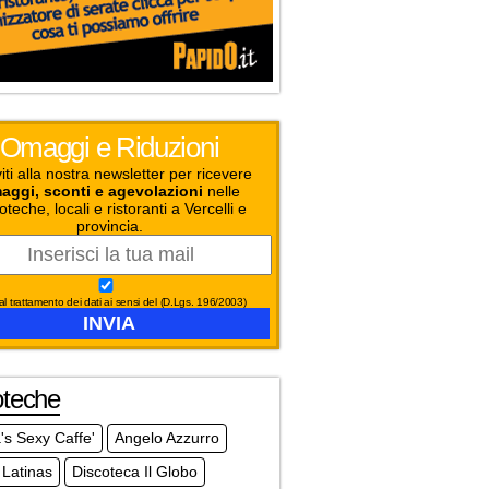
Omaggi e Riduzioni
viti alla nostra newsletter per ricevere
aggi, sconti e agevolazioni
nelle
oteche, locali e ristoranti a Vercelli e
provincia.
l trattamento dei dati ai sensi del (D.Lgs. 196/2003)
oteche
s Sexy Caffe'
Angelo Azzurro
 Latinas
Discoteca Il Globo