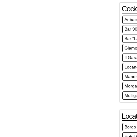
Cockt
Anbac
Bar 9
Bar “L
Glamou
Il Gar
Locand
Maner
Morga
Mullig
Locat
Borgo
Hotel V