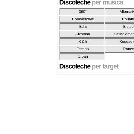
Discoteche
per musica
360°
Alternati
Commerciale
Countr
Edm
Elettro
Kizomba
Latino Amer
R & B
Reggaet
Techno
Tranc
Urban
Discoteche
per target