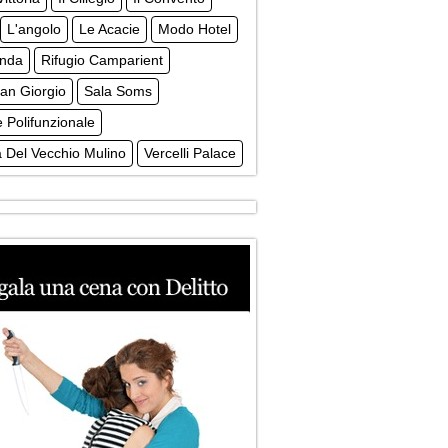
L'angolo
Le Acacie
Modo Hotel
enda
Rifugio Camparient
an Giorgio
Sala Soms
 Polifunzionale
 Del Vecchio Mulino
Vercelli Palace