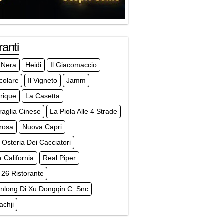
ranti
 Nera
Heidi
Il Giacomaccio
icolare
Il Vigneto
Jamm
rique
La Casetta
aglia Cinese
La Piola Alle 4 Strade
rosa
Nuova Capri
Osteria Dei Cacciatori
a California
Real Piper
 26 Ristorante
nlong Di Xu Dongqin C. Snc
achji