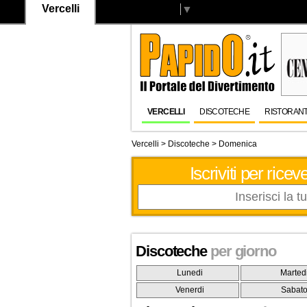
Vercelli
Select Language
▼
VERCELLI
DISCOTECHE
RISTORANT
Vercelli
>
Discoteche
> Domenica
Iscriviti per ric
Discoteche
per giorno
Lunedi
Marted
Venerdi
Sabat