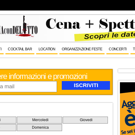
I
COCKTAIL BAR
LOCATION
ORGANIZZAZIONE FESTE
CONCERTI
T
evere informazioni e promozioni
i
Mercoledi
Giovedi
o
Domenica