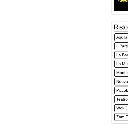
Risto
Aquila
Il Part
La Bar
La Mur
Monte
Nuova 
Piccol
Teatro
Wok Ji
Zam T