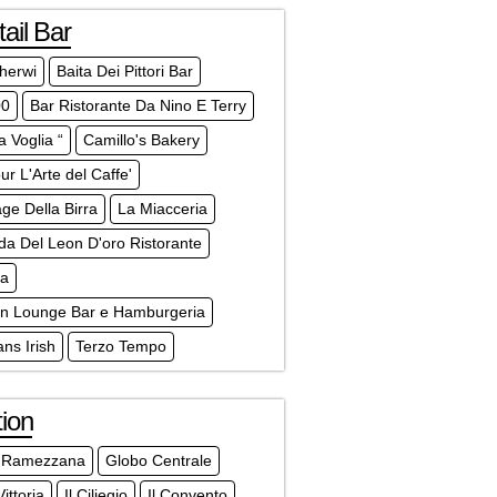
ail Bar
herwi
Baita Dei Pittori Bar
00
Bar Ristorante Da Nino E Terry
a Voglia “
Camillo's Bakery
r L'Arte del Caffe'
age Della Birra
La Miacceria
a Del Leon D'oro Ristorante
a
n Lounge Bar e Hamburgeria
ans Irish
Terzo Tempo
ion
 Ramezzana
Globo Centrale
ittoria
Il Ciliegio
Il Convento