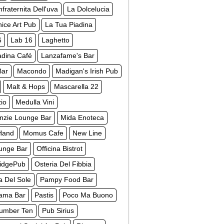
fraternita Dell'uva
La Dolcelucia
ice Art Pub
La Tua Piadina
6
Lab 16
Laghetto
dina Café
Lanzafame's Bar
Bar
Macondo
Madigan's Irish Pub
Malt & Hops
Mascarella 22
io
Medulla Vini
nzie Lounge Bar
Mida Enoteca
Hand
Momus Cafe
New Line
unge Bar
Officina Bistrot
ridgePub
Osteria Del Fibbia
a Del Sole
Pampy Food Bar
ama Bar
Pastis
Poco Ma Buono
umber Ten
Pub Sirius