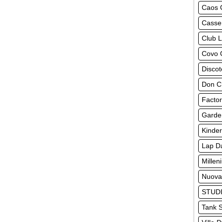
Caos 
Casse
Club 
Covo 
Disco
Don Ch
Factor
Garde
Kinder
Lap D
Millen
Nuova
STUDI
Tank S