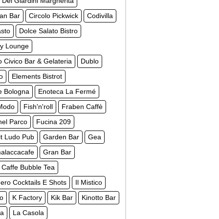
 Dei Giardini Margherita
ian Bar
Circolo Pickwick
Codivilla
asto
Dolce Salato Bistro
y Lounge
 Civico Bar & Gelateria
Dublo
o
Elements Bistrot
e Bologna
Enoteca La Fermé
 Modo
Fish'n'roll
Fraben Caffè
nel Parco
Fucina 209
t Ludo Pub
Garden Bar
Gea
laccacafe
Gran Bar
 Caffe Bubble Tea
ro Cocktails E Shots
Il Mistico
to
K Factory
Kik Bar
Kinotto Bar
ca
La Casola