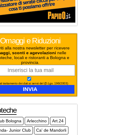
Omaggi e Riduzioni
viti alla nostra newsletter per ricevere
aggi, sconti e agevolazioni
nelle
oteche, locali e ristoranti a Bologna e
provincia.
l trattamento dei dati ai sensi del (D.Lgs. 196/2003)
oteche
club Bologna
Arlecchino
Art.24
da- Junior Club
Ca' de Mandorli