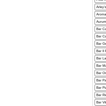
Arley’
Aroma
Auru
Bar Ca
Bar Ca
Bar Ge
Bar Il
Bar La
Bar M
Bar O
Bar Pa
Bar Pi
Bar Ri
Bar Vi