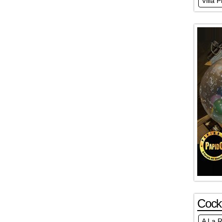
Villa 
Cockt
A La 