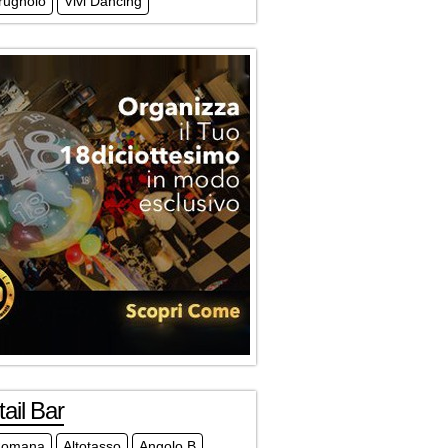
Prugnolo
Vivi Dancing
ail Bar
Romana
Altotasso
Angolo B