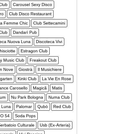
Club
Carousel Sexy Disco
ro
Club Disco Restaurant
La Femme Chic
Club Settecamini
Club
Dandarì Pub
teca Nuova Luna
Discoteca Vivi
isciotte
Estragon Club
y Music Club
Freakout Club
n Nove
Giostrà
Il Musichiere
garten
Kinki Club
La Vie En Rose
ance Carosello
Magicã
Matis
ium
Nu Park Bologna
Numa Club
 Luna
Palomar
Qubò
Red Club
O 54
Soda Pops
erbatoio Culturale
Usb (Ex-Arteria)