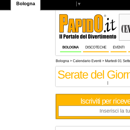
Bologna
Select Language
▼
BOLOGNA
DISCOTECHE
EVENTI
Bologna
>
Calendario Eventi
> Martedi 01 Set
Serate del Gio
Iscriviti per ric