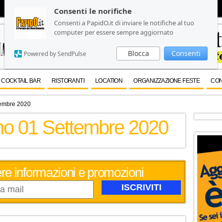
Consenti le norifiche
Consenti le norifiche
Consenti a PapidO.it di inviare le notifiche al tuo
Consenti a PapidO.it di inviare le notifiche al tuo
computer per essere sempre aggiornato
computer per essere sempre aggiornato
Blocca
Blocca
Consenti
Consenti
Powered by SendPulse
Powered by SendPulse
COCKTAIL BAR
RISTORANTI
LOCATION
ORGANIZZAZIONE FESTE
CON
tembre 2020
rno 01 Settembre 2020
evere informazioni e promozioni