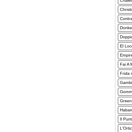
Chalet
Christ
Contr
Donke
Doppio
El Loc
Empir
Fai A
Frida 
Gambi
Gomma
Green
Habane
Il Pun
L'Orti