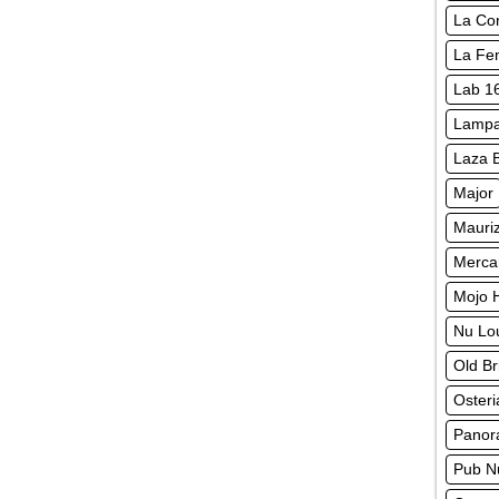
La Con
La Fen
Lab 1
Lampa
Laza 
Major
Mauriz
Merca
Mojo 
Nu Lo
Old B
Osteri
Panor
Pub N