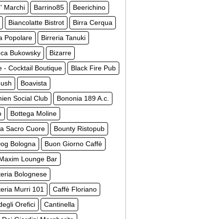
' Marchi
Barrino85
Beerichino
Biancolatte Bistrot
Birra Cerqua
ia Popolare
Birreria Tanuki
teca Bukowsky
Bizarre
e - Cocktail Boutique
Black Fire Pub
Hush
Boavista
ien Social Club
Bononia 189 A.c.
o
Bottega Moline
ga Sacro Cuore
Bounty Ristopub
og Bologna
Buon Giorno Caffè
 Maxim Lounge Bar
teria Bolognese
teria Murri 101
Caffè Floriano
degli Orefici
Cantinella