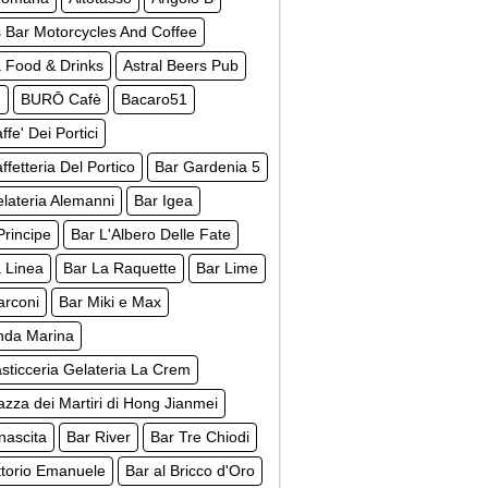
s Bar Motorcycles And Coffee
 Food & Drinks
Astral Beers Pub
m
BURŌ Cafè
Bacaro51
ffe' Dei Portici
ffetteria Del Portico
Bar Gardenia 5
lateria Alemanni
Bar Igea
 Principe
Bar L'Albero Delle Fate
 Linea
Bar La Raquette
Bar Lime
arconi
Bar Miki e Max
nda Marina
sticceria Gelateria La Crem
azza dei Martiri di Hong Jianmei
nascita
Bar River
Bar Tre Chiodi
ttorio Emanuele
Bar al Bricco d'Oro