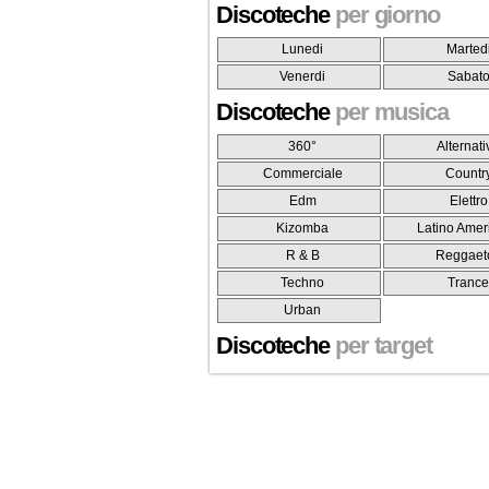
Discoteche
per giorno
Lunedi
Marted
Venerdi
Sabat
Discoteche
per musica
360°
Alternati
Commerciale
Countr
Edm
Elettro
Kizomba
Latino Amer
R & B
Reggaet
Techno
Tranc
Urban
Discoteche
per target