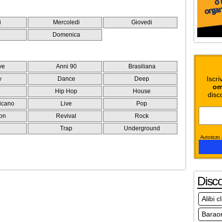
i
Mercoledi
Giovedi
o
Domenica
ve
Anni 90
Brasiliana
Iscri
y
Dance
Deep
om
Hip Hop
House
disc
icano
Live
Pop
on
Revival
Rock
e
Trap
Underground
Autorizzo a
Disc
Alibi 
Baraon