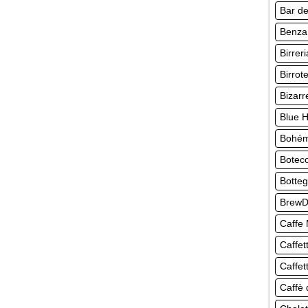
Bar de
Benza
Birrer
Birro
Bizarr
Blue 
Bohém
Botec
Botte
BrewD
Caffe
Caffet
Caffet
Caffè 