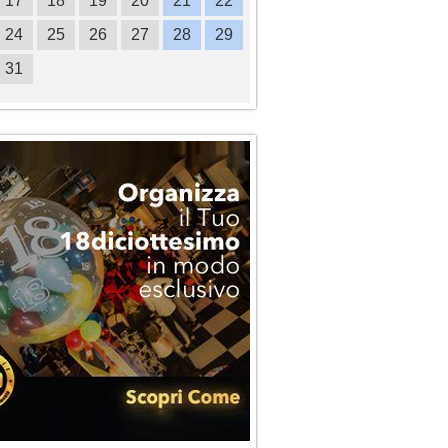
17
18
19
20
21
22
20
21
22
23
2
24
25
26
27
28
29
27
28
29
30
31