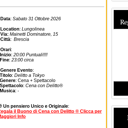
•
Data
:
Sabato
31 Ottobre 2026
•
Location
:
Lungolinea
•
Via:
Mainetti Dominatore, 15
•
Città
:
Brescia
•
Orari
:
nizio
:
20:00 Puntuali!!!!
Fine
:
23:00 circa
•
Genere Evento
:
Titolo
:
Delitto a Tokyo
Genere
: Cena + Spettacolo
Spettacolo
:
Cena con Delitto®
Musica
:
-
🎁
Un pensiero Unico e Originale
:
egala il Buono di Cena con Delitto ® Clicca per
aggiori Info