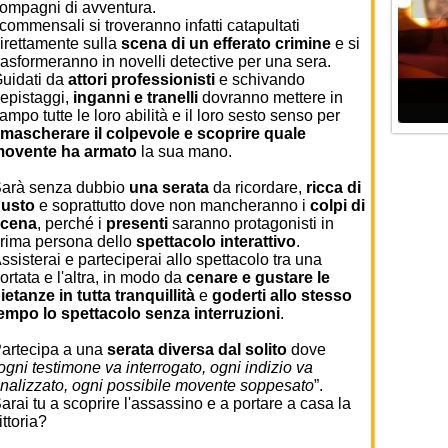
ompagni di avventura.
 commensali si troveranno infatti catapultati
irettamente sulla
scena di un efferato
crimine
e si
rasformeranno in novelli detective per una sera.
uidati da
attori professionisti
e schivando
epistaggi,
inganni e tranelli
dovranno mettere in
ampo tutte le loro abilità e il loro sesto senso per
mascherare il colpevole e scoprire quale
ovente ha armato
la sua mano.
arà senza dubbio
una serata
da ricordare,
ricca di
usto
e soprattutto dove non mancheranno i
colpi di
scena
, perché i
presenti
saranno protagonisti in
rima persona dello
spettacolo interattivo
.
ssisterai e parteciperai allo spettacolo tra una
ortata e l'altra, in modo da
cenare e gustare le
ietanze in tutta tranquillità
e
goderti allo stesso
empo lo spettacolo senza interruzioni
.
artecipa a una
serata diversa dal solito
dove
ogni testimone va interrogato, ogni indizio va
nalizzato, ogni possibile movente soppesato
”.
arai tu a scoprire l'assassino e a portare a casa la
ittoria?