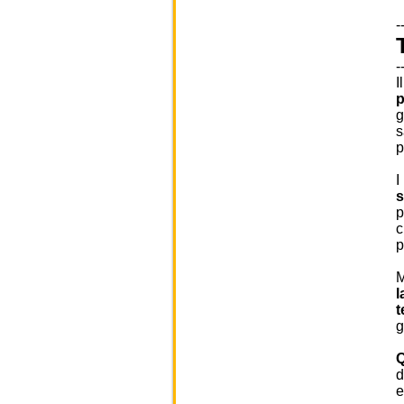
-
-
I
p
g
s
p
I
s
p
c
p
M
l
t
g
Q
d
e