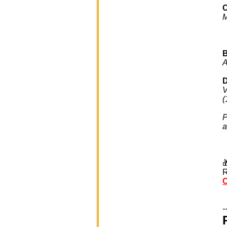
M
A
D
V
(
P
a

R
C
-