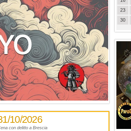
18
19
20
21
22
23
24
16
25
26
27
28
29
30
31
23
30
31/10/2026
ena con delitto a Brescia