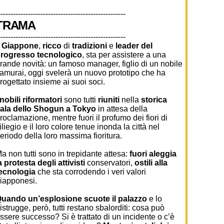
---------------------------------------------------
TRAMA
---------------------------------------------------
l
Giappone
,
ricco
di
tradizioni
e
leader del
rogresso tecnologico
, sta per assistere a una
rande novità: un famoso manager, figlio di un nobile
amurai, oggi svelerà un nuovo prototipo che ha
rogettato insieme ai suoi soci.
nobili riformatori
sono tutti
riuniti
nella
storica
ala dello Shogun a Tokyo
in attesa della
roclamazione, mentre fuori il profumo dei fiori di
iliegio e il loro colore tenue inonda la città nel
eriodo della loro massima fioritura.
a non tutti sono in trepidante attesa:
fuori aleggia
a protesta degli attivisti
conservatori,
ostili alla
ecnologia
che sta corrodendo i veri valori
iapponesi.
uando un’esplosione scuote il palazzo
e lo
istrugge, però, tutti restano sbalorditi: cosa può
ssere successo? Si è trattato di un incidente o c’è