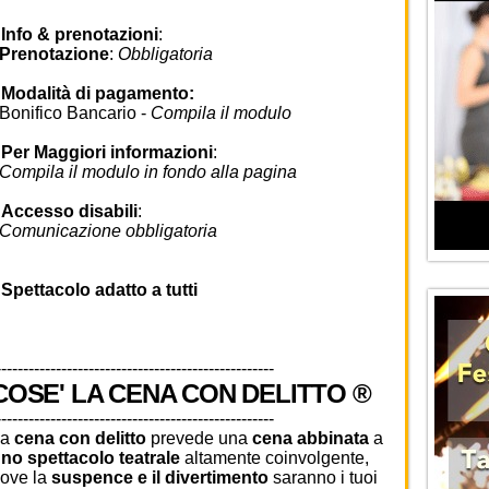
•
Info & prenotazioni
:
Prenotazione
:
Obbligatoria
•
Modalità di pagamento:
onifico Bancario -
Compila il modulo
•
Per Maggiori informazioni
:
ompila il modulo in fondo alla pagina
•
Accesso disabili
:
omunicazione obbligatoria
•
Spettacolo adatto a tutti
---------------------------------------------------
COSE' LA CENA CON DELITTO ®
---------------------------------------------------
La
cena con delitto
prevede una
cena abbinata
a
no spettacolo teatrale
altamente coinvolgente,
ove la
suspence e il divertimento
saranno i tuoi