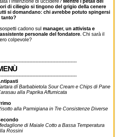
tata l’intenzione di uccidere?
Mentre i petali dei
iori di ciliegio si tingono del grigio della cenere
utti si domandano: chi avrebbe potuto spingersi
 tanto?
 sospetti cadono sul
manager, un attivista e
’assistente personale del fondatore
. Chi sarà il
ero colpevole?
---------------------------------------------------
MENÙ
---------------------------------------------------
ntipasti
artara dí Barbabietola Sour Cream e Chips di Pane
arasau alla Paprika Affumicata
rimo
isotto alla Parmigiana in Tre Consistenze Diverse
Secondo
edaglione di Maiale Cotto a Bassa Temperatura
lla Rossini