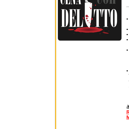
I
R
M