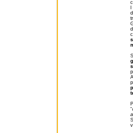
c
I
d
t
G
d
c
s
m
S
g
p
A
p
p
t
P
"
a
S
v