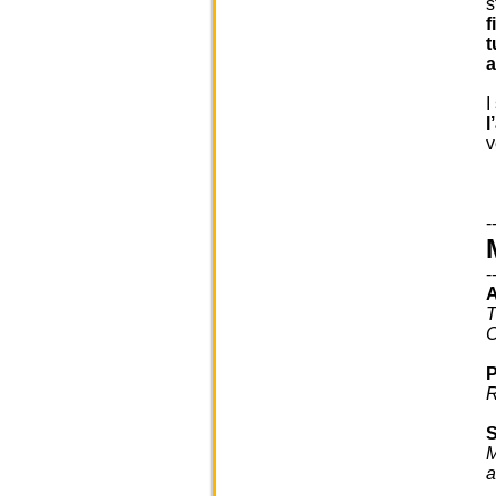
s
f
t
a
I
l
v
-
-
A
T
C
P
R
M
a