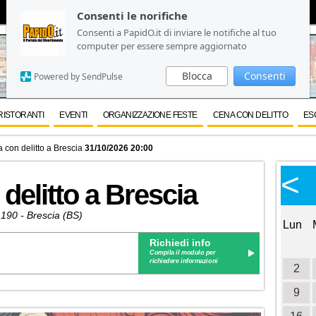
Consenti le norifiche
Consenti le norifiche
Consenti a PapidO.it di inviare le notifiche al tuo
Consenti a PapidO.it di inviare le notifiche al tuo
computer per essere sempre aggiornato
computer per essere sempre aggiornato
Blocca
Blocca
Consenti
Consenti
Powered by SendPulse
Powered by SendPulse
RISTORANTI
EVENTI
ORGANIZZAZIONE FESTE
CENA CON DELITTO
ES
 con delitto a Brescia
31/10/2026 20:00
Calendario Eventi
<
<
>
delitto a Brescia
Ottobre 2026
, 190 - Brescia (BS)
Lun
Mar
Mer
Gio
Ven
Sab
Dom
Lun
Richiedi info
1
2
3
Compila il modulo per
richiedere informazioni
4
5
6
7
8
9
10
2
11
12
13
14
15
16
17
9