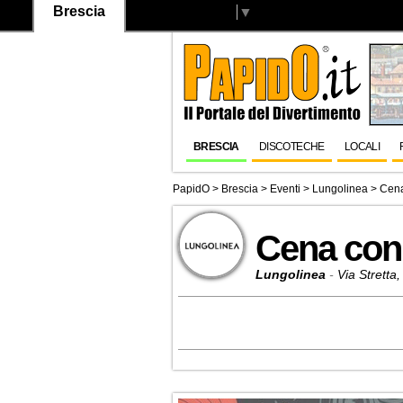
Brescia
Select Language
▼
BRESCIA
DISCOTECHE
LOCALI
PapidO
>
Brescia
>
Eventi
>
Lungolinea
> Cena
Cena con 
Lungolinea
-
Via Stretta