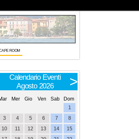
CAPE ROOM
Calendario Eventi
Calendario E
<
>
Agosto 2026
Settembre 
Mar
Mer
Gio
Ven
Sab
Dom
Lun
Mar
Mer
Gio
Ve
1
1
2
3
3
4
5
6
7
8
6
7
8
9
1
10
11
12
13
14
15
13
14
15
16
1