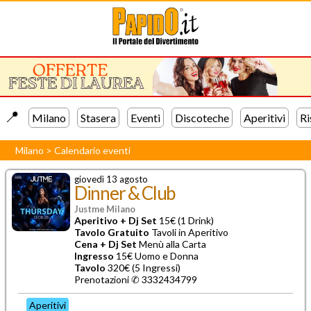
📍️
Milano
Stasera
Eventi
Discoteche
Aperitivi
Ri
Milano
>
Calendario eventi
giovedì 13 agosto
Dinner & Club
Justme Milano
Aperitivo + Dj Set
15€ (1 Drink)
Tavolo Gratuito
Tavoli in Aperitivo
Cena + Dj Set
Menù alla Carta
Ingresso
15€ Uomo e Donna
Tavolo
320€ (5 Ingressi)
Prenotazioni ✆
3332434799
Aperitivi