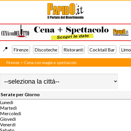
📍️
Firenze
Discoteche
Ristoranti
Cocktail Bar
Limo
Firenze
>
Cena con magia e spettacolo
Serate per Giorno
Lunedì
Martedì
Mercoledì
Giovedì
Venerdì
Sabato