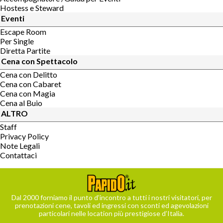
Hostess e Steward
Eventi
Escape Room
Per Single
Diretta Partite
Cena con Spettacolo
Cena con Delitto
Cena con Cabaret
Cena con Magia
Cena al Buio
ALTRO
Staff
Privacy Policy
Note Legali
Contattaci
Dal 2000 forniamo il punto d’incontro a tutti i nostri visitatori, per
prenotazioni cene, tavoli ed ingressi con sconti ed agevolazioni
particolari nelle location più prestigiose d’Italia.