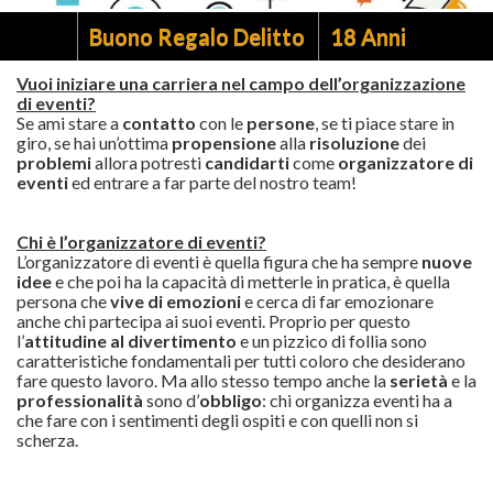
Buono Regalo Delitto
18 Anni
Vuoi iniziare una carriera nel campo dell’organizzazione
di eventi?
Se ami stare a
contatto
con le
persone
, se ti piace stare in
giro, se hai un’ottima
propensione
alla
risoluzione
dei
problemi
allora potresti
candidarti
come
organizzatore di
eventi
ed entrare a far parte del nostro team!
Chi è l’organizzatore di eventi?
L’organizzatore di eventi è quella figura che ha sempre
nuove
idee
e che poi ha la capacità di metterle in pratica, è quella
persona che
vive di emozioni
e cerca di far emozionare
anche chi partecipa ai suoi eventi. Proprio per questo
l’
attitudine al divertimento
e un pizzico di follia sono
caratteristiche fondamentali per tutti coloro che desiderano
fare questo lavoro. Ma allo stesso tempo anche la
serietà
e la
professionalità
sono d’
obbligo
: chi organizza eventi ha a
che fare con i sentimenti degli ospiti e con quelli non si
scherza.