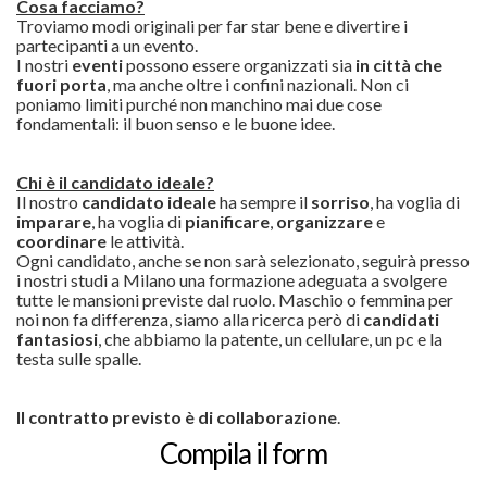
Cosa facciamo?
Troviamo modi originali per far star bene e divertire i
partecipanti a un evento.
I nostri
eventi
possono essere organizzati sia
in città che
fuori porta
, ma anche oltre i confini nazionali. Non ci
poniamo limiti purché non manchino mai due cose
fondamentali: il buon senso e le buone idee.
Chi è il candidato ideale?
Il nostro
candidato ideale
ha sempre il
sorriso
, ha voglia di
imparare
, ha voglia di
pianificare
,
organizzare
e
coordinare
le attività.
Ogni candidato, anche se non sarà selezionato, seguirà presso
i nostri studi a Milano una formazione adeguata a svolgere
tutte le mansioni previste dal ruolo. Maschio o femmina per
noi non fa differenza, siamo alla ricerca però di
candidati
fantasiosi
, che abbiamo la patente, un cellulare, un pc e la
testa sulle spalle.
Il contratto previsto è di collaborazione
.
Compila il form