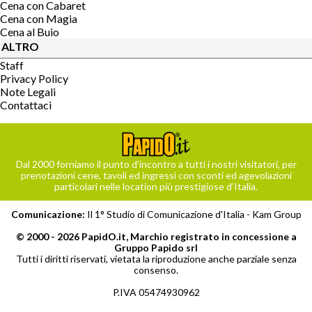
Cena con Cabaret
Cena con Magia
Cena al Buio
ALTRO
Staff
Privacy Policy
Note Legali
Contattaci
Dal 2000 forniamo il punto d’incontro a tutti i nostri visitatori, per
prenotazioni cene, tavoli ed ingressi con sconti ed agevolazioni
particolari nelle location più prestigiose d’Italia.
Comunicazione:
Il 1° Studio di Comunicazione d'Italia -
Kam Group
© 2000 - 2026 PapidO.it, Marchio registrato in concessione a
Gruppo Papido srl
Tutti i diritti riservati, vietata la riproduzione anche parziale senza
consenso.
P.IVA 05474930962