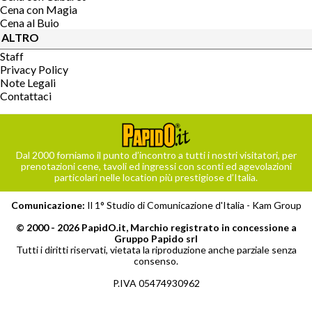
Cena con Magia
Cena al Buio
ALTRO
Staff
Privacy Policy
Note Legali
Contattaci
Dal 2000 forniamo il punto d’incontro a tutti i nostri visitatori, per
prenotazioni cene, tavoli ed ingressi con sconti ed agevolazioni
particolari nelle location più prestigiose d’Italia.
Comunicazione:
Il 1° Studio di Comunicazione d'Italia -
Kam Group
© 2000 - 2026 PapidO.it, Marchio registrato in concessione a
Gruppo Papido srl
Tutti i diritti riservati, vietata la riproduzione anche parziale senza
consenso.
P.IVA 05474930962