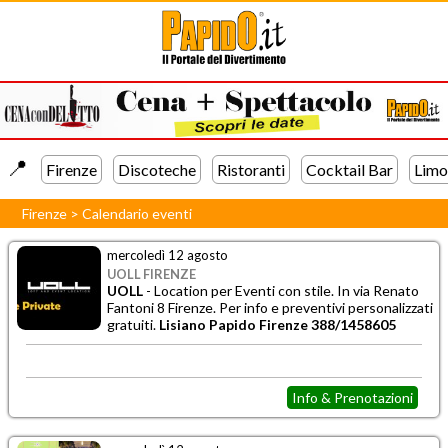
📍️
Firenze
Discoteche
Ristoranti
Cocktail Bar
Limo
Firenze
>
Calendario eventi
mercoledì 12 agosto
UOLL FIRENZE
UOLL
- Location per
Eventi con stile. In via Renato
Fantoni 8 Firenze. Per info e preventivi personalizzati
gratuiti.
Lisiano Papido Firenze 388/1458605
Info & Prenotazioni