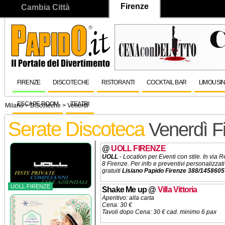
Firenze
Cambia Città
FIRENZE
DISCOTECHE
RISTORANTI
COCKTAIL BAR
LIMOUSI
ESCAPE ROOM
TEATRI
Milano
>
Discoteche
>
Venerdi
Serate Discoteca
Venerdì F
@
UOLL FIRENZE
UOLL
- Location per
Eventi con stile. In via 
8 Firenze. Per info e preventivi personalizzati
gratuiti
Lisiano Papido Firenze 388/1458605
UOLL FIRENZE
Shake Me up
@
Villa Vittoria
Aperitivo: alla carta
Cena: 30 €
Tavoli dopo Cena: 30 € cad. minimo 6 pax