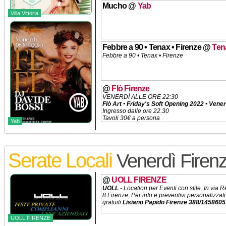
Mucho
@
Yab
Villa Vittoria
Febbre a 90 • Tenax • Firenze
@
Ten
Febbre a 90 • Tenax • Firenze
@
Flò Firenze
VENERDÌ ALLE ORE 22:30
Flò Art • Friday's Soft Opening 2022 • Vene
Ingresso dalle ore 22.30
Tavoli 30€ a persona
Yab
Ingresso libero prenotazioni Tavoli: 388/1
Serate Locali
Venerdì Firen
@
UOLL FIRENZE
UOLL
- Location per
Eventi con stile. In via 
8 Firenze. Per info e preventivi personalizzati
gratuiti
Lisiano Papido Firenze 388/1458605
UOLL FIRENZE