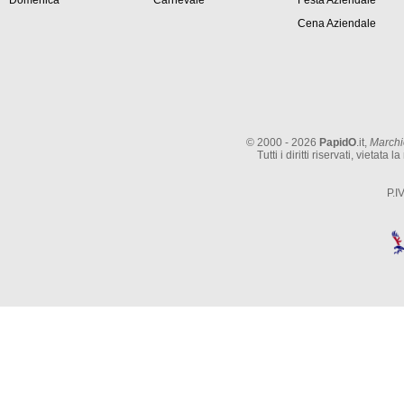
Domenica
Carnevale
Festa Aziendale
Cena Aziendale
© 2000 - 2026
PapidO
.it,
Marchi
Tutti i diritti riservati, vieta
P.I