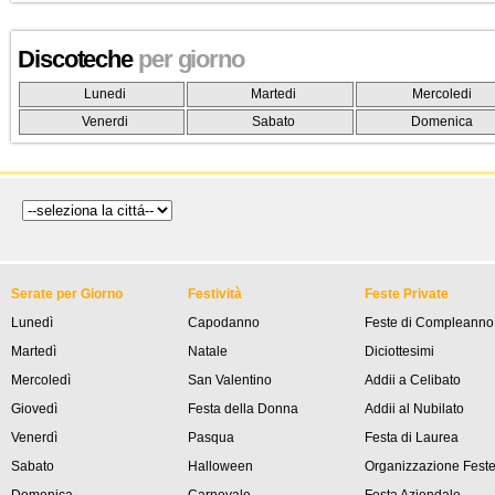
Discoteche
per giorno
Lunedi
Martedi
Mercoledi
Venerdi
Sabato
Domenica
Serate per Giorno
Festività
Feste Private
Lunedì
Capodanno
Feste di Compleanno
Martedì
Natale
Diciottesimi
Mercoledì
San Valentino
Addii a Celibato
Giovedì
Festa della Donna
Addii al Nubilato
Venerdì
Pasqua
Festa di Laurea
Sabato
Halloween
Organizzazione Fest