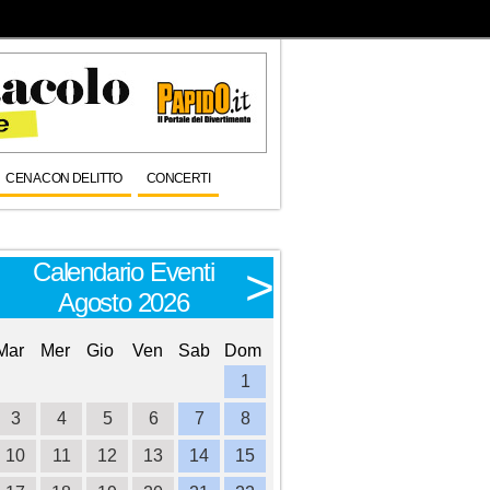
CENA CON DELITTO
CONCERTI
Calendario Eventi
Calendario E
<
>
Agosto 2026
Settembre 
Mar
Mer
Gio
Ven
Sab
Dom
Lun
Mar
Mer
Gio
Ve
1
1
2
3
3
4
5
6
7
8
6
7
8
9
1
10
11
12
13
14
15
13
14
15
16
1