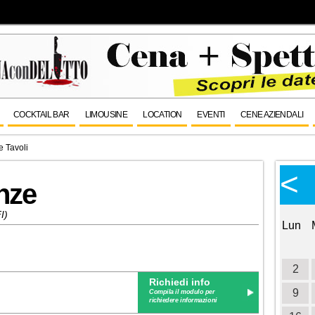
COCKTAIL BAR
LIMOUSINE
LOCATION
EVENTI
CENE AZIENDALI
e Tavoli
Calendario Eventi
<
<
>
nze
Ottobre 2026
I)
Lun
Mar
Mer
Gio
Ven
Sab
Dom
Lun
1
2
3
4
5
6
7
8
9
10
2
Richiedi info
11
12
13
14
15
16
17
9
Compila il modulo per
richiedere informazioni