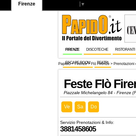
Firenze
Select Language
▼
FIRENZE
DISCOTECHE
RISTORANTI
ESCAPE ROOM
TEATRI
PapidO
>
Firenze
>
Flò Firenze
> Prenotazioni 
Feste Flò Fire
Piazzale Michelangelo 84 - Firenze (F
Ve
Sa
Do
Servizio Prenotazioni & Info:
3881458605