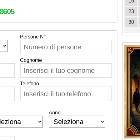
18
19
20
21
22
23
24
16
8605
25
26
27
28
29
30
31
23
30
Persone N°
Cognome
Telefono
Anno