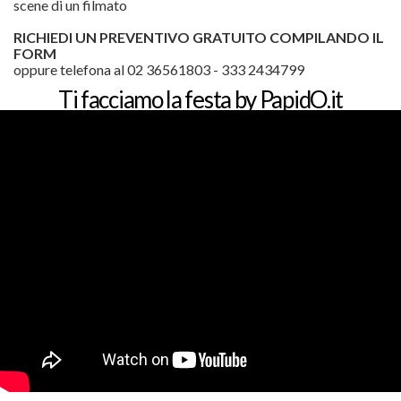
scene di un filmato
RICHIEDI UN PREVENTIVO GRATUITO COMPILANDO IL
FORM
oppure telefona al 02 36561803 - 333 2434799
Ti facciamo la festa by PapidO.it