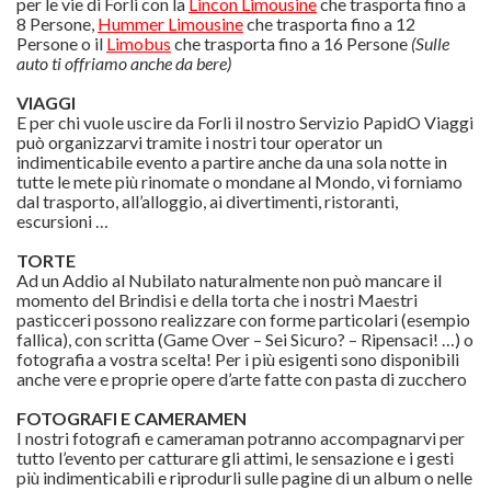
per le vie di Forli con la
Lincon Limousine
che trasporta fino a
8 Persone,
Hummer Limousine
che trasporta fino a 12
Persone o il
Limobus
che trasporta fino a 16 Persone
(Sulle
auto ti offriamo anche da bere)
VIAGGI
E per chi vuole uscire da Forli il nostro Servizio PapidO Viaggi
può organizzarvi tramite i nostri tour operator un
indimenticabile evento a partire anche da una sola notte in
tutte le mete più rinomate o mondane al Mondo, vi forniamo
dal trasporto, all’alloggio, ai divertimenti, ristoranti,
escursioni …
TORTE
Ad un Addio al Nubilato naturalmente non può mancare il
momento del Brindisi e della torta che i nostri Maestri
pasticceri possono realizzare con forme particolari (esempio
fallica), con scritta (Game Over – Sei Sicuro? – Ripensaci! …) o
fotografia a vostra scelta! Per i più esigenti sono disponibili
anche vere e proprie opere d’arte fatte con pasta di zucchero
FOTOGRAFI E CAMERAMEN
I nostri fotografi e cameraman potranno accompagnarvi per
tutto l’evento per catturare gli attimi, le sensazione e i gesti
più indimenticabili e riprodurli sulle pagine di un album o nelle