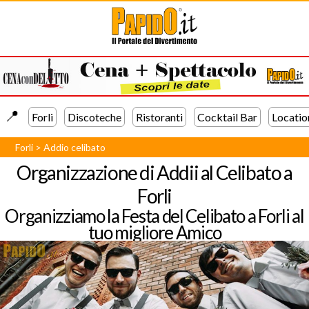
📍️
Forli
Discoteche
Ristoranti
Cocktail Bar
Locatio
Forli
>
Addio celibato
Organizzazione di Addii al Celibato a
Forli
Organizziamo la Festa del Celibato a Forli al
tuo migliore Amico