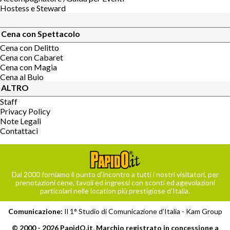
Hostess e Steward
Cena con Spettacolo
Cena con Delitto
Cena con Cabaret
Cena con Magia
Cena al Buio
ALTRO
Staff
Privacy Policy
Note Legali
Contattaci
Dal 2000 forniamo il punto d’incontro a tutti i nostri visitatori, per
prenotazioni cene, tavoli ed ingressi con sconti ed agevolazioni
particolari nelle location più prestigiose d’Italia.
Comunicazione:
Il 1° Studio di Comunicazione d'Italia -
Kam Group
© 2000 - 2026 PapidO.it, Marchio registrato in concessione a