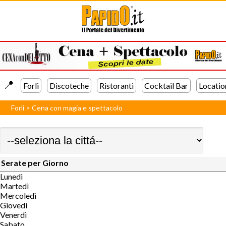
📍️
Forli
Discoteche
Ristoranti
Cocktail Bar
Locatio
Forli
>
Cena con magia e spettacolo
Serate per Giorno
Lunedì
Martedì
Mercoledì
Giovedì
Venerdì
Sabato