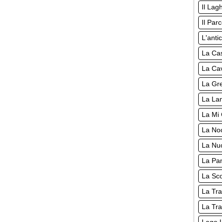
Il Lag
Il Par
L'anti
La Cas
La Cav
La Gre
La Lan
La Mi 
La Noc
La Nuo
La Pan
La Sco
La Tra
La Tra