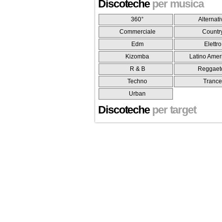
Discoteche
per musica
360°
Alternati
Commerciale
Countr
Edm
Elettro
Kizomba
Latino Amer
R & B
Reggaet
Techno
Tranc
Urban
Discoteche
per target