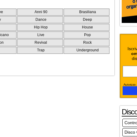
ve
Anni 90
Brasiliana
y
Dance
Deep
Hip Hop
House
icano
Live
Pop
on
Revival
Rock
Iscri
e
Trap
Underground
om
dis
Autorizzo a
Disc
Contro
Disco