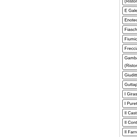
(Risto
E Gale
Enotec
Fiasch
Fiumic
Frecci
Gamba
(Risto
Giudit
Guttap
I Gira
I Pure
Il Cas
Il Con
Il Far