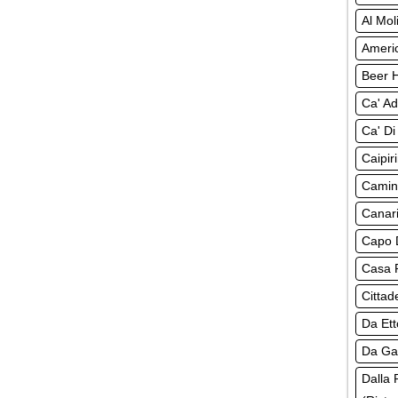
Al Mol
Americ
Beer H
Ca' Ad
Ca' Di
Caipir
Camine
Canari
Capo D
Casa R
Cittad
Da Ett
Da Gab
Dalla 