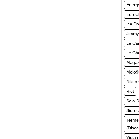
Energy
Euroc
Ice Dr
Jimmy
Le Can
Le Ch
Magazz
Molo9
Nikita
Riot
Sala D
Sidro 
Terme
(Disco
Vidia 