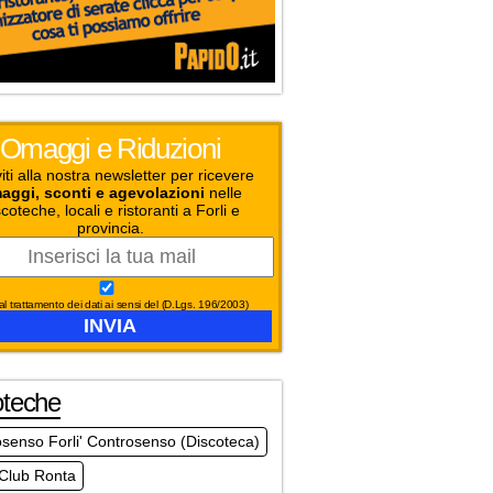
Omaggi e Riduzioni
viti alla nostra newsletter per ricevere
aggi, sconti e agevolazioni
nelle
coteche, locali e ristoranti a Forli e
provincia.
l trattamento dei dati ai sensi del (D.Lgs. 196/2003)
oteche
senso Forli' Controsenso (Discoteca)
 Club Ronta