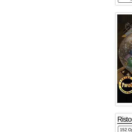
Risto
152 Op