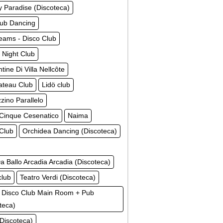
 Paradise (Discoteca)
lub Dancing
eams - Disco Club
 Night Club
tine Di Villa Nellcôte
ateau Club
Lidö club
ino Parallelo
Cinque Cesenatico
Naima
 Club
Orchidea Dancing (Discoteca)
a Ballo Arcadia Arcadia (Discoteca)
club
Teatro Verdi (Discoteca)
 Disco Club Main Room + Pub
teca)
(Discoteca)