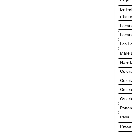
Lago L
Le Fel
(Risto
Locand
Locan
Los Lo
Mare B
Note D
Osteri
Osteri
Osteri
Osteri
Panora
Pasa L
Peccat