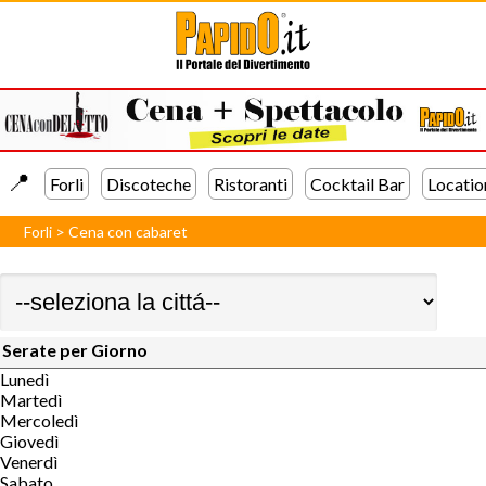
📍️
Forli
Discoteche
Ristoranti
Cocktail Bar
Locatio
Forli
>
Cena con cabaret
Serate per Giorno
Lunedì
Martedì
Mercoledì
Giovedì
Venerdì
Sabato