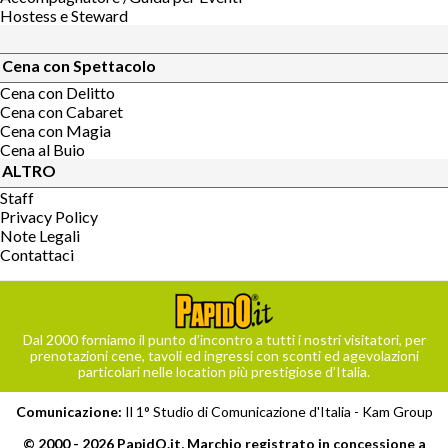
Hostess e Steward
Cena con Spettacolo
Cena con Delitto
Cena con Cabaret
Cena con Magia
Cena al Buio
ALTRO
Staff
Privacy Policy
Note Legali
Contattaci
Dal 2000 forniamo il punto d’incontro a tutti i nostri visitatori, per
prenotazioni cene, tavoli ed ingressi con sconti ed agevolazioni
particolari nelle location più prestigiose d’Italia.
Comunicazione:
Il 1° Studio di Comunicazione d'Italia -
Kam Group
© 2000 - 2026 PapidO.it, Marchio registrato in concessione a