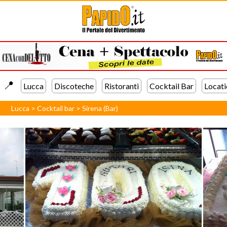
📍️
Lucca
Discoteche
Ristoranti
Cocktail Bar
Locati
Lucca
>
Cocktail bar
>
Sirena (Bar)