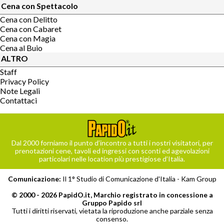
Cena con Spettacolo
Cena con Delitto
Cena con Cabaret
Cena con Magia
Cena al Buio
ALTRO
Staff
Privacy Policy
Note Legali
Contattaci
Dal 2000 forniamo il punto d’incontro a tutti i nostri visitatori, per
prenotazioni cene, tavoli ed ingressi con sconti ed agevolazioni
particolari nelle location più prestigiose d’Italia.
Comunicazione:
Il 1° Studio di Comunicazione d'Italia -
Kam Group
© 2000 - 2026 PapidO.it, Marchio registrato in concessione a
Gruppo Papido srl
Tutti i diritti riservati, vietata la riproduzione anche parziale senza
consenso.