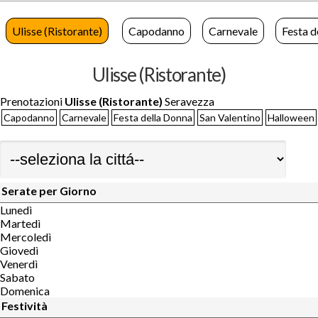
Ulisse (Ristorante)
Capodanno
Carnevale
Festa d
Ulisse (Ristorante)
Prenotazioni
Ulisse (Ristorante)
Seravezza
Capodanno
Carnevale
Festa della Donna
San Valentino
Halloween
Serate per Giorno
Lunedì
Martedì
Mercoledì
Giovedì
Venerdì
Sabato
Domenica
Festività