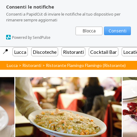
Consenti le notifiche
Consenti le notifiche
Consenti a PapidO.it di inviare le notifiche al tuo dispositivo per
Consenti a PapidO.it di inviare le notifiche al tuo dispositivo per
rimanere sempre aggiornati
rimanere sempre aggiornati
Blocca
Blocca
Consenti
Consenti
Powered by SendPulse
Powered by SendPulse
📍️
Lucca
Discoteche
Ristoranti
Cocktail Bar
Locati
Lucca
>
Ristoranti
>
Ristorante Flamingo Flamingo (Ristorante)