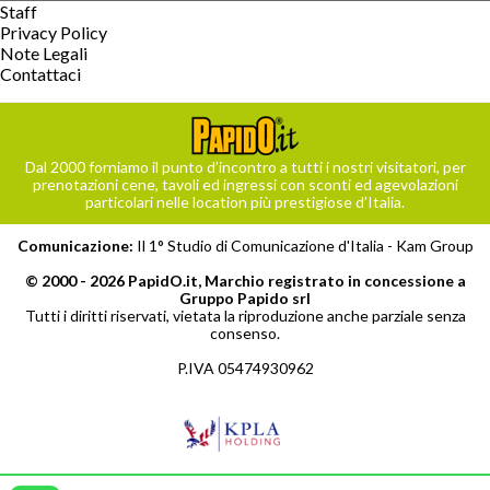
Staff
Privacy Policy
Note Legali
Contattaci
Dal 2000 forniamo il punto d’incontro a tutti i nostri visitatori, per
prenotazioni cene, tavoli ed ingressi con sconti ed agevolazioni
particolari nelle location più prestigiose d’Italia.
Comunicazione:
Il 1° Studio di Comunicazione d'Italia -
Kam Group
© 2000 - 2026 PapidO.it, Marchio registrato in concessione a
Gruppo Papido srl
Tutti i diritti riservati, vietata la riproduzione anche parziale senza
consenso.
P.IVA 05474930962