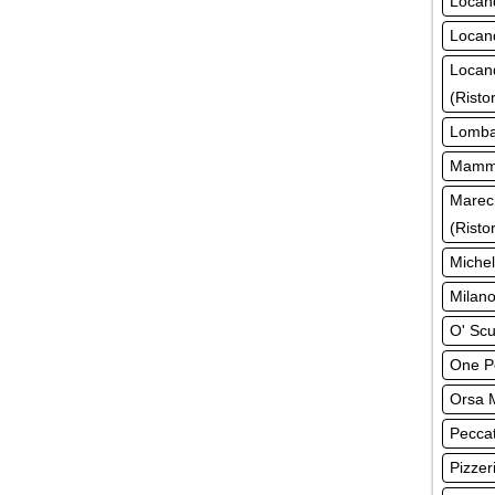
Locand
Locand
Locan
(Risto
Lombar
Mamma
Marech
(Risto
Michel
Milano
O' Scu
One Pe
Orsa M
Peccat
Pizzeri