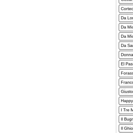
Cortec
Da Lor
Da Mic
Da Mic
Da San
Donnas
El Pas
Forass
Franco
Giusto
Happy 
I Tre 
Il Bug
Il Ghi