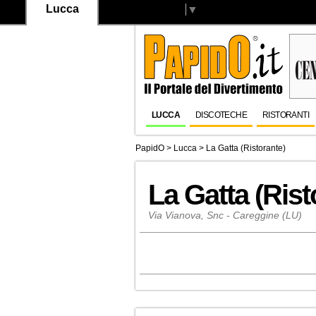
Lucca
Select Language
▼
LUCCA
DISCOTECHE
RISTORANTI
PapidO
>
Lucca
>
La Gatta (Ristorante)
La Gatta (Rist
Via Vianova, Snc - Careggine (LU)