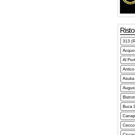
Risto
313 (R
Acquol
Al Por
Antico
Asuka 
Augus
Bistro
Buca D
Canapa
Ceccon
Ciccar