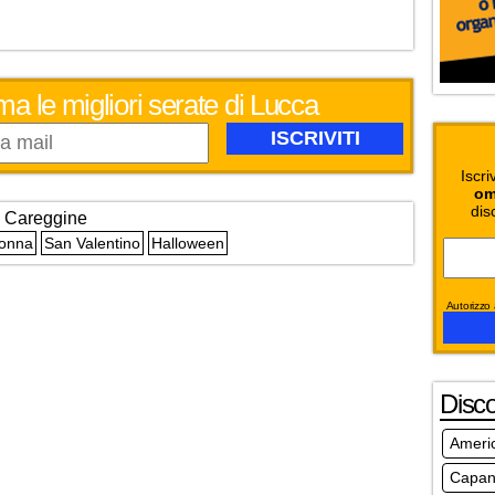
ma le migliori serate di Lucca
Iscri
om
dis
Careggine
Donna
San Valentino
Halloween
Autorizzo a
Disc
Ameri
Capann