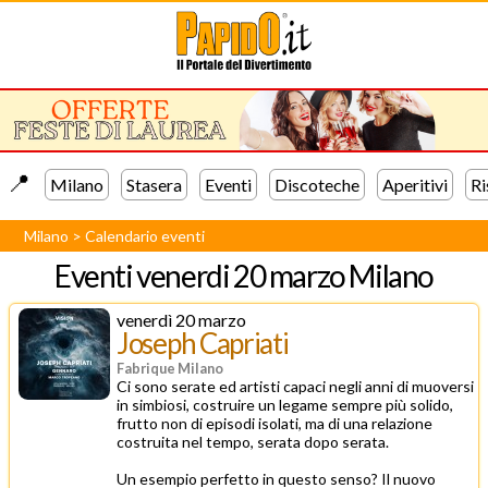
📍️
Milano
Stasera
Eventi
Discoteche
Aperitivi
Ri
Milano
>
Calendario eventi
Eventi
venerdi 20 marzo Milano
venerdì 20 marzo
Joseph Capriati
Fabrique Milano
Ci sono serate ed artisti capaci negli anni di muoversi
in simbiosi, costruire un legame sempre più solido,
frutto non di episodi isolati, ma di una relazione
costruita nel tempo, serata dopo serata.
Un esempio perfetto in questo senso? Il nuovo