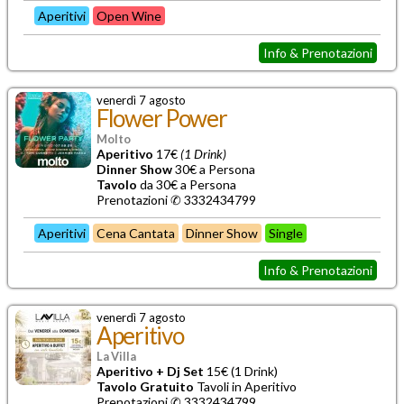
Aperitivi
Open Wine
Info & Prenotazioni
venerdì 7 agosto
Flower Power
Molto
Aperitivo
17€
(1 Drink)
Dinner Show
30€ a Persona
Tavolo
da 30€ a Persona
Prenotazioni ✆ 3332434799
Aperitivi
Cena Cantata
Dinner Show
Single
Info & Prenotazioni
venerdì 7 agosto
Aperitivo
La Villa
Aperitivo + Dj Set
15€ (1 Drink)
Tavolo Gratuito
Tavoli in Aperitivo
Prenotazioni ✆ 3332434799