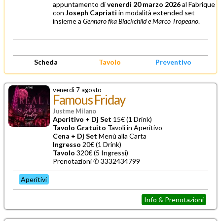
appuntamento di
venerdì 20 marzo 2026
al Fabrique
con
Joseph Capriati
in modalità extended set
insieme a
Gennaro fka Blackchild e Marco Tropeano
.
Scheda
Tavolo
Preventivo
venerdì 7 agosto
Famous Friday
Justme Milano
Aperitivo + Dj Set
15€ (1 Drink)
Tavolo Gratuito
Tavoli in Aperitivo
Cena + Dj Set
Menù alla Carta
Ingresso
20€ (1 Drink)
Tavolo
320€ (5 Ingressi)
Prenotazioni ✆
3332434799
Aperitivi
Info & Prenotazioni