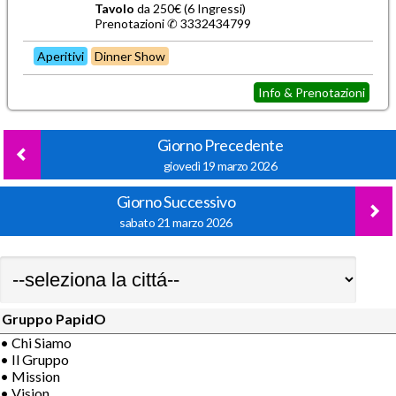
Tavolo
da 250€ (6 Ingressi)
Prenotazioni ✆ 3332434799
Aperitivi
Dinner Show
Info & Prenotazioni
Giorno Precedente
giovedì 19 marzo 2026
Giorno Successivo
sabato 21 marzo 2026
Gruppo PapidO
• Chi Siamo
• Il Gruppo
• Mission
• Vision