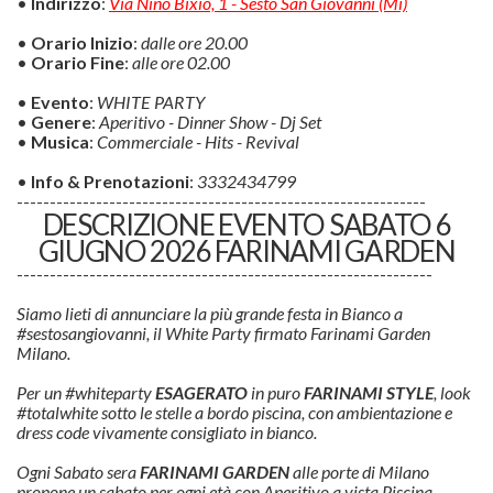
•
Indirizzo
:
Via Nino Bixio, 1 - Sesto San Giovanni (Mi)
•
Orario Inizio
:
dalle ore 20.00
•
Orario Fine
:
alle ore 02.00
•
Evento
:
WHITE PARTY
•
Genere
:
Aperitivo - Dinner Show - Dj Set
•
Musica
:
Commerciale - Hits - Revival
•
Info & Prenotazioni
:
3332434799
--------------------------------------------------------------
DESCRIZIONE EVENTO SABATO 6
GIUGNO 2026 FARINAMI GARDEN
---------------------------------------------------------------
Siamo lieti di annunciare la più grande festa in Bianco a
#sestosangiovanni, il White Party firmato Farinami Garden
Milano.
Per un #whiteparty
ESAGERATO
in puro
FARINAMI STYLE
, look
#totalwhite sotto le stelle a bordo piscina, con ambientazione e
dress code vivamente consigliato in bianco.
Ogni Sabato sera
FARINAMI GARDEN
alle porte di Milano
propone un sabato per ogni età con Aperitivo a vista Piscina