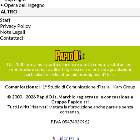
• Opera dell ingegno
ALTRO
Staff
Privacy Policy
Note Legali
Contattaci
Dal 2000 forniamo il punto d’incontro a tutti i nostri visitatori, per
prenotazioni cene, tavoli ed ingressi con sconti ed agevolazioni
particolari nelle location più prestigiose d’Italia.
Comunicazione:
Il 1° Studio di Comunicazione d'Italia -
Kam Group
© 2000 - 2026 PapidO.it, Marchio registrato in concessione a
Gruppo Papido srl
Tutti i diritti riservati, vietata la riproduzione anche parziale senza
consenso.
P.IVA 05474930962