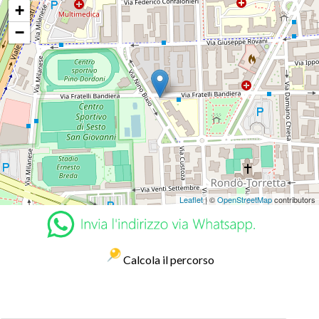
+
−
Leaflet
| ©
OpenStreetMap
contributors
Calcola il percorso