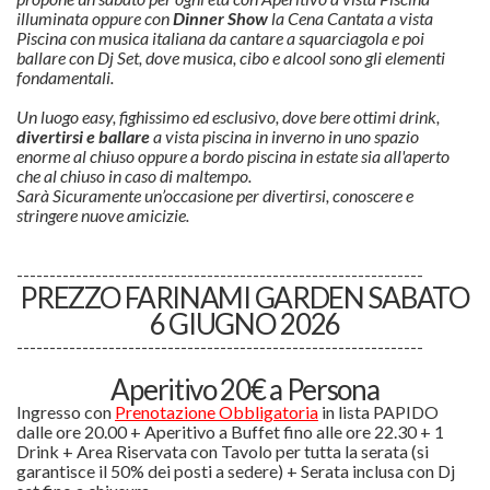
illuminata oppure con
Dinner Show
la Cena Cantata a vista
Piscina con musica italiana da cantare a squarciagola e poi
ballare con Dj Set, dove musica, cibo e alcool sono gli elementi
fondamentali.
Un luogo easy, fighissimo ed esclusivo, dove bere ottimi drink,
divertirsi e ballare
a vista piscina in inverno in uno spazio
enorme al chiuso oppure a bordo piscina in estate sia all'aperto
che al chiuso in caso di maltempo.
Sarà Sicuramente un’occasione per divertirsi, conoscere e
stringere nuove amicizie.
--------------------------------------------------------------
PREZZO FARINAMI GARDEN SABATO
6 GIUGNO 2026
--------------------------------------------------------------
Aperitivo 20€ a Persona
Ingresso con
Prenotazione Obbligatoria
in lista PAPIDO
dalle ore 20.00 + Aperitivo a Buffet fino alle ore 22.30 + 1
Drink + Area Riservata con Tavolo per tutta la serata (si
garantisce il 50% dei posti a sedere) + Serata inclusa con Dj