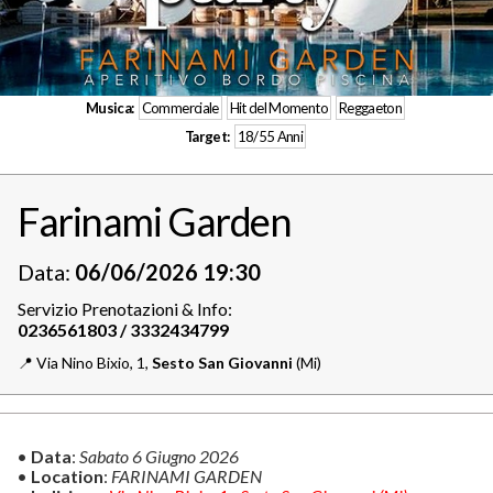
Musica:
Commerciale
Hit del Momento
Reggaeton
Target:
18/55 Anni
Farinami Garden
Data:
06/06/2026 19:30
Servizio Prenotazioni & Info:
📍️
Via Nino Bixio, 1,
Sesto San Giovanni
(Mi)
•
Data
:
Sabato 6 Giugno 2026
•
Location
:
FARINAMI GARDEN