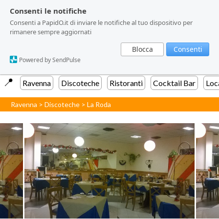
Consenti le notifiche
Consenti le notifiche
Consenti a PapidO.it di inviare le notifiche al tuo dispositivo per
Consenti a PapidO.it di inviare le notifiche al tuo dispositivo per
rimanere sempre aggiornati
rimanere sempre aggiornati
Blocca
Blocca
Consenti
Consenti
Powered by SendPulse
Powered by SendPulse
📍️
Ravenna
Discoteche
Ristoranti
Cocktail Bar
Loc
Ravenna
>
Discoteche
>
La Roda