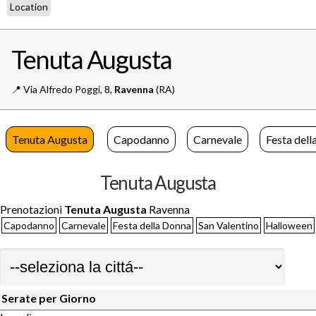
Location
Tenuta Augusta
📍️
Via Alfredo Poggi, 8,
Ravenna
(RA)
Tenuta Augusta
Capodanno
Carnevale
Festa del
Tenuta Augusta
Prenotazioni
Tenuta Augusta
Ravenna
Capodanno
Carnevale
Festa della Donna
San Valentino
Halloween
Serate per Giorno