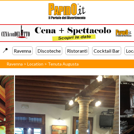
📍️
Ravenna
Discoteche
Ristoranti
Cocktail Bar
Loc
Ravenna
>
Location
>
Tenuta Augusta