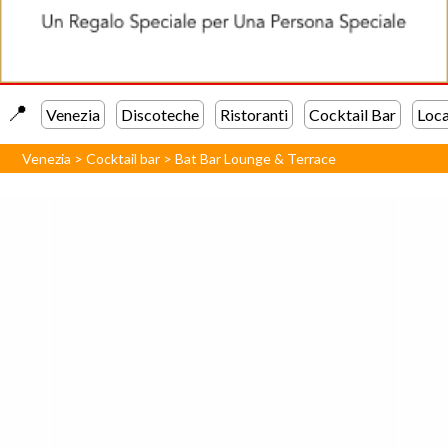
📍️
Venezia
Discoteche
Ristoranti
Cocktail Bar
Loca
Venezia
>
Cocktail bar
>
Bat Bar Lounge & Terrace