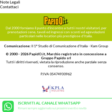
Note Legali
Contattaci
Dal 2000 forniamo il punto d’incontro a tutti i nostri visitatori, per
prenotazioni cene, tavoli ed ingressi con sconti ed agevolazioni
particolari nelle location più prestigiose d’Italia.
Comunicazione:
Il 1° Studio di Comunicazione d'Italia -
Kam Group
© 2000 - 2026 PapidO.it, Marchio registrato in concessione a
Gruppo Papido srl
Tutti i diritti riservati, vietata la riproduzione anche parziale senza
consenso.
P.IVA 05474930962
ISCRIVITI AL CANALE WHATSAPP
Rimani sempre aggiornato sui prossimi eventi e novità