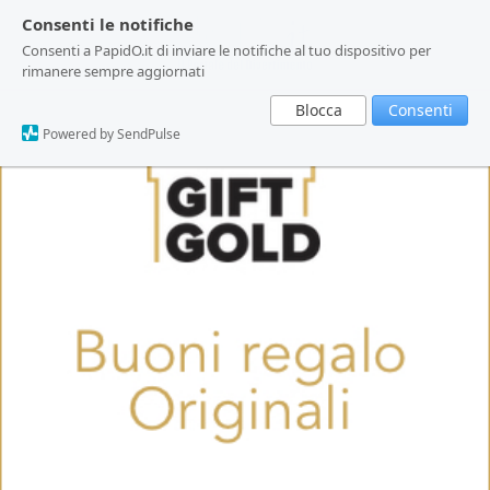
Consenti le notifiche
Consenti le notifiche
Consenti a PapidO.it di inviare le notifiche al tuo dispositivo per
Consenti a PapidO.it di inviare le notifiche al tuo dispositivo per
rimanere sempre aggiornati
rimanere sempre aggiornati
Blocca
Blocca
Consenti
Consenti
Powered by SendPulse
Powered by SendPulse