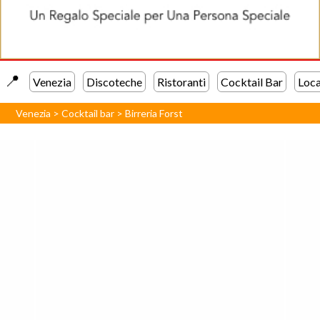
📍️
Venezia
Discoteche
Ristoranti
Cocktail Bar
Loca
Venezia
>
Cocktail bar
>
Birreria Forst