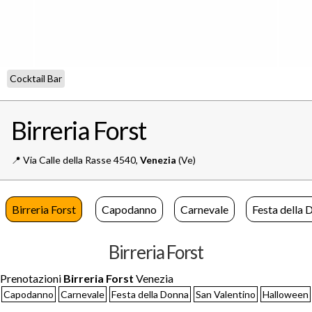
Cocktail Bar
Birreria Forst
📍️
Via Calle della Rasse 4540,
Venezia
(Ve)
Birreria Forst
Capodanno
Carnevale
Festa della 
Birreria Forst
Prenotazioni
Birreria Forst
Venezia
Capodanno
Carnevale
Festa della Donna
San Valentino
Halloween