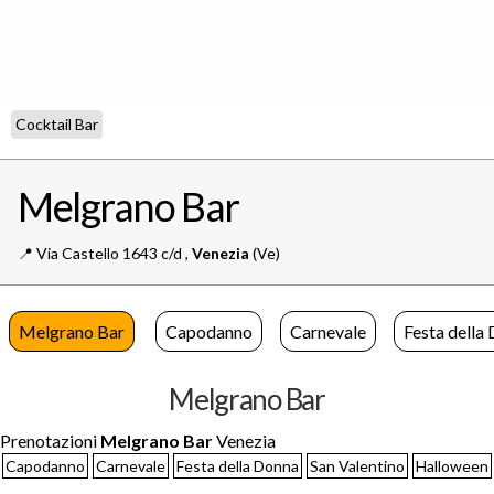
Cocktail Bar
Melgrano Bar
📍️
Via Castello 1643 c/d ,
Venezia
(Ve)
Melgrano Bar
Capodanno
Carnevale
Festa della
Melgrano Bar
Prenotazioni
Melgrano Bar
Venezia
Capodanno
Carnevale
Festa della Donna
San Valentino
Halloween