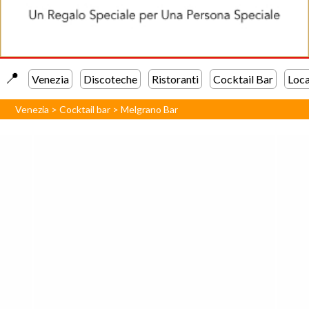
📍️
Venezia
Discoteche
Ristoranti
Cocktail Bar
Loca
Venezia
>
Cocktail bar
>
Melgrano Bar