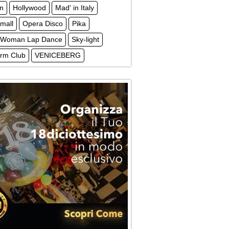
in
Hollywood
Mad' in Italy
mall
Opera Disco
Pika
y Woman Lap Dance
Sky-light
irm Club
VENICEBERG