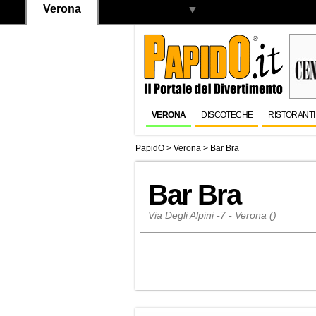
Verona
Select Language
▼
VERONA
DISCOTECHE
RISTORANTI
PapidO
>
Verona
>
Bar Bra
Bar Bra
Via Degli Alpini -7 - Verona ()