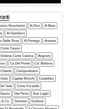
ranti
rismo Ronchetrin
Ai Dori
Al Bivio
te
Al Gambero
o Delle Rose
Al Portego
Antares
 Corte Cason
 Osteria Corte Calcina
Begnoni
'oro
Ca Del Ponte
Ca' Bottona
l Diaolo
Camposilvano
 Gato
Capitel Brinchi
Castellani
Del Sole
Corte Forziello
Giaron
Dal Perla
Due Laghi
s & Co.
Genesis
Gofame
dini Di Borghetto
Il Chiostro Pizzeria