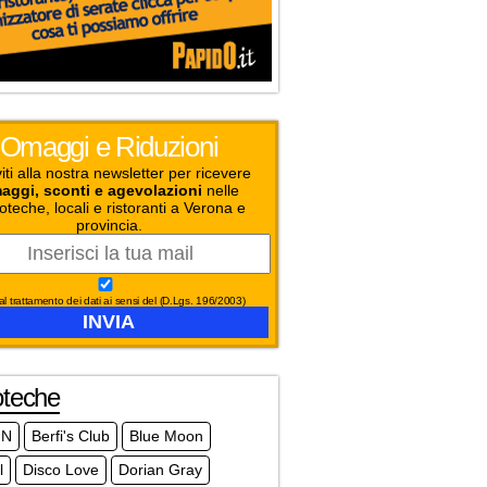
Omaggi e Riduzioni
viti alla nostra newsletter per ricevere
aggi, sconti e agevolazioni
nelle
oteche, locali e ristoranti a Verona e
provincia.
l trattamento dei dati ai sensi del (D.Lgs. 196/2003)
oteche
.N
Berfi's Club
Blue Moon
l
Disco Love
Dorian Gray