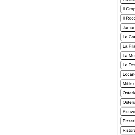
Il Gra
Il Roc
Juman
La Ca
La Fil
La Me
Le Te
Locand
Mitiko
Osteri
Osteri
Picov
Pizzer
Ristor