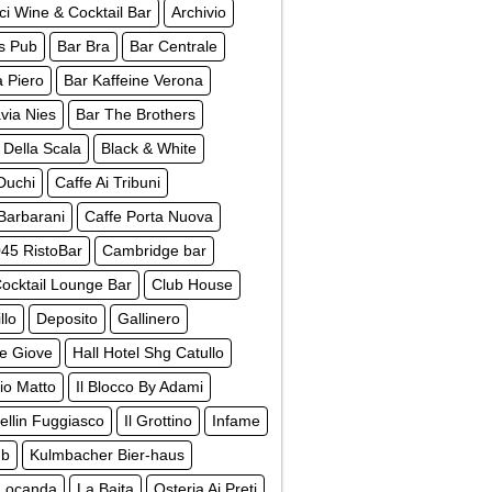
ici Wine & Cocktail Bar
Archivio
is Pub
Bar Bra
Bar Centrale
 Piero
Bar Kaffeine Verona
via Nies
Bar The Brothers
t Della Scala
Black & White
Duchi
Caffe Ai Tribuni
Barbarani
Caffe Porta Nuova
45 RistoBar
Cambridge bar
ocktail Lounge Bar
Club House
llo
Deposito
Gallinero
e Giove
Hall Hotel Shg Catullo
aio Matto
Il Blocco By Adami
bellin Fuggiasco
Il Grottino
Infame
ub
Kulmbacher Bier-haus
 Locanda
La Baita
Osteria Ai Preti