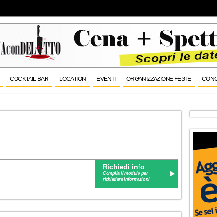
COCKTAIL BAR
LOCATION
EVENTI
ORGANIZZAZIONE FESTE
CONC
Richiedi info
Compila il modulo per
richiedere informazioni