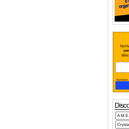
Iscri
om
disc
Autorizzo a
Disc
A.M.E
Crysta