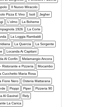
ppolo
Il Nuovo Miracolo
colo Pizza E Vino
Isoli
Jegher
gi
L'olmo
La Boheme
mpagnola 1926
La Corte
anda
La Loggia Rambaldi
ridiana
La Quercia
La Sorgente
se
Locanda Ai Capitani
a Al Confin
Melamangio Ancora
 - Ristorante e Pizzeria
Mocambo
a Cucchetto Maria Rosa
a Fiore Nero
Osteria Mattarana
erde
Pioppi
Piper
Pizzeria 90
ia Al Gavinel
Rely
ante La Carica