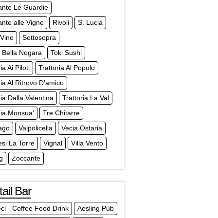
ante Le Guardie
ante alle Vigne
Rivoli
S. Lucia
rVino
Sottosopra
a Bella Nogara
Toki Sushi
ia Ai Piloti
Trattoria Al Popolo
ria Al Ritrovo D'amico
ria Dalla Valentina
Trattoria La Val
ria Monsua'
Tre Chitarre
ago
Valpolicella
Vecia Ostaria
si La Torre
Vignal
Villa Vento
g
Zoccante
ail Bar
ci - Coffee Food Drink
Aesling Pub