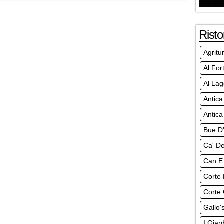
Risto
Agritu
Al For
Al Lag
Antica
Antica
Bue D
Ca' De
Can E
Corte 
Corte 
Gallo'
I Giar