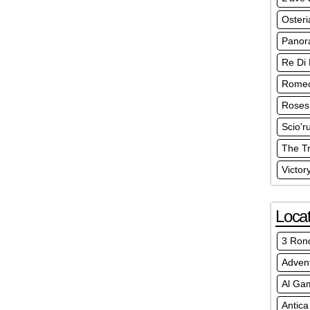
Osteri
Pano
Re Di 
Romeo 
Roses
Scio'
The Tr
Victor
Locat
3 Rond
Advent
Al Ga
Antica