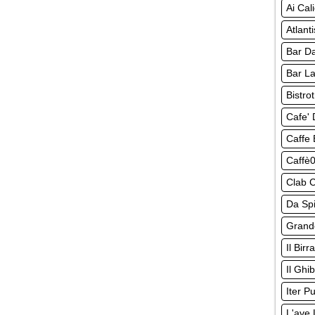
Ai Cal
Atlant
Bar Da
Bar La
Bistro
Cafe' 
Caffe 
Caffè0
Clab C
Da Spi
Grand
Il Birr
Il Ghi
Iter P
L'ave