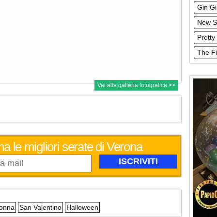
Gin G
New S
Prett
The F
Vai alla galleria fotografica >>
ma le migliori serate di Verona
Donna
San Valentino
Halloween