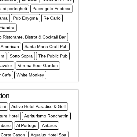
a ai portegheti
Pacengoto Enoteca
rama
Pub Enygma
Re Carlo
Fiandra
Ristorante, Bistrot & Cocktail Bar
 American
Santa Maria Craft Pub
rum
Sotto Sopra
The Public Pub
aveler
Verona Beer Garden
y Cafe
White Monkey
ion
ini
Active Hotel Paradiso & Golf
ure Hotel
Agriturismo Ronchetrin
mbero
Al Portego
Antares
 Corte Cason
Aqualux Hotel Spa