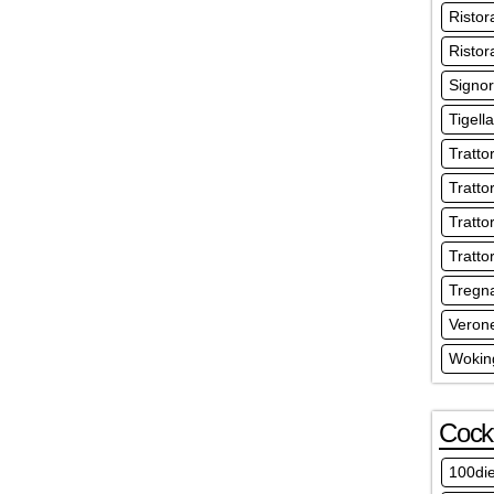
Ristor
Ristor
Signo
Tigell
Trattor
Tratto
Tratto
Tratto
Tregn
Verone
Wokin
Cockt
100die