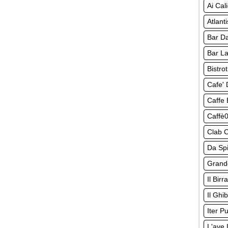
Ai Cal
Atlant
Bar Da
Bar La
Bistro
Cafe' 
Caffe 
Caffè0
Clab C
Da Spi
Grand
Il Birr
Il Ghi
Iter P
L'ave