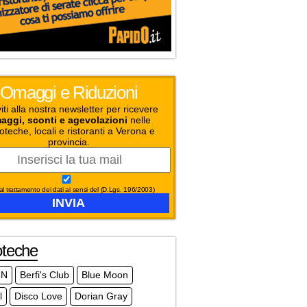
Omaggi e Riduzioni
viti alla nostra newsletter per ricevere
aggi, sconti e agevolazioni
nelle
oteche, locali e ristoranti a Verona e
provincia.
l trattamento dei dati ai sensi del (D.Lgs. 196/2003)
oteche
.N
Berfi's Club
Blue Moon
l
Disco Love
Dorian Gray