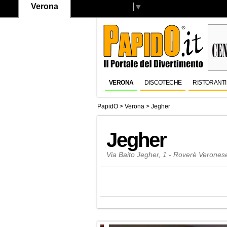
Verona
Select Language
▼
VERONA
DISCOTECHE
RISTORANTI
PapidO
>
Verona
>
Jegher
Jegher
Via Baito Jegher, 1 - Roverè Verones