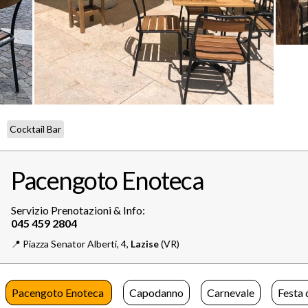
Cocktail Bar
Pacengoto Enoteca
Servizio Prenotazioni & Info:
📍️
Piazza Senator Alberti, 4,
Lazise
(VR)
Pacengoto Enoteca
Capodanno
Carnevale
Festa 