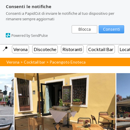
Consenti le notifiche
Consenti le notifiche
Consenti a PapidO.it di inviare le notifiche al tuo dispositivo per
Consenti a PapidO.it di inviare le notifiche al tuo dispositivo per
rimanere sempre aggiornati
rimanere sempre aggiornati
Blocca
Blocca
Consenti
Consenti
Powered by SendPulse
Powered by SendPulse
📍️
Verona
Discoteche
Ristoranti
Cocktail Bar
Loca
Verona
>
Cocktail bar
>
Pacengoto Enoteca