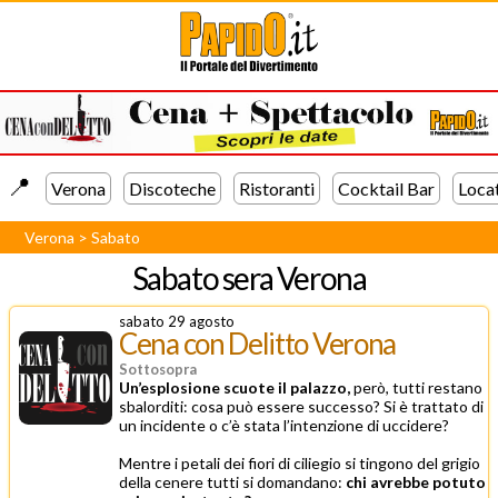
📍️
Verona
Discoteche
Ristoranti
Cocktail Bar
Loca
Verona
>
Sabato
Sabato sera
Verona
sabato 29 agosto
Cena con Delitto Verona
Sottosopra
Un’esplosione scuote il palazzo,
però, tutti restano
sbalorditi: cosa può essere successo? Si è trattato di
un incidente o c’è stata l’intenzione di uccidere?
Mentre i petali dei fiori di ciliegio si tingono del grigio
della cenere tutti si domandano:
chi avrebbe potuto