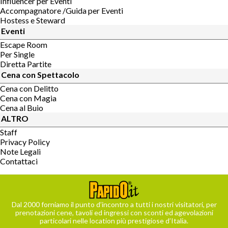
Influencer per Eventi
Accompagnatore /Guida per Eventi
Hostess e Steward
Eventi
Escape Room
Per Single
Diretta Partite
Cena con Spettacolo
Cena con Delitto
Cena con Magia
Cena al Buio
ALTRO
Staff
Privacy Policy
Note Legali
Contattaci
Dal 2000 forniamo il punto d’incontro a tutti i nostri visitatori, per
prenotazioni cene, tavoli ed ingressi con sconti ed agevolazioni
particolari nelle location più prestigiose d’Italia.