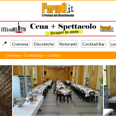
📍️
Cremona
Discoteche
Ristoranti
Cocktail Bar
Lo
Cremona
>
Cocktail bar
>
Cral Asl