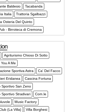
ante Baldesio
Tacabanda
ia Italia
Trattoria Sgalbazzi
a Osteria Del Quinto
ub - Birroteca di Cremona
ion
Agriturismo Chioso Di Sotto
r You A Me
azione Sportiva Astra
Ca' Del Facco
ieri Eridanea
Cascina Fortuna
o Sportivo San Zeno
 Sportivo Stradivari
Com.le
Nuvole
Music Factory
Club (La Villa)
Villa Borghesi