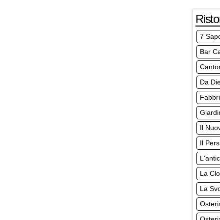
Risto
7 Sapo
Bar C
Canto
Da Di
Fabbr
Giardi
Il Nuo
Il Per
L'anti
La Clo
La Svo
Osteri
Osteri