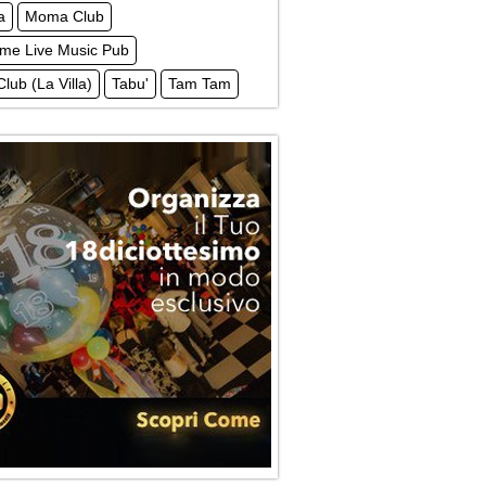
a
Moma Club
me Live Music Pub
Club (La Villa)
Tabu'
Tam Tam