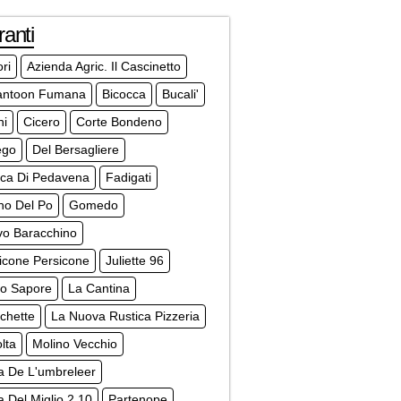
ranti
ri
Azienda Agric. Il Cascinetto
antoon Fumana
Bicocca
Bucali'
ni
Cicero
Corte Bondeno
ego
Del Bersagliere
ica Di Pedavena
Fadigati
no Del Po
Gomedo
vo Baracchino
sicone Persicone
Juliette 96
co Sapore
La Cantina
chette
La Nuova Rustica Pizzeria
lta
Molino Vecchio
a De L'umbreleer
a Del Miglio 2.10
Partenope