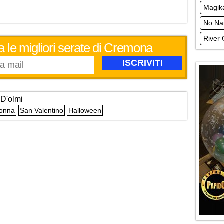
Magik
No Na
River 
a le migliori serate di Cremona
 D'olmi
Donna
San Valentino
Halloween