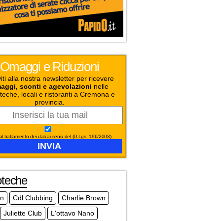
Omaggi e Riduzioni
viti alla nostra newsletter per ricevere
aggi, sconti e agevolazioni
nelle
teche, locali e ristoranti a Cremona e
provincia.
l trattamento dei dati ai sensi del (D.Lgs. 196/2003)
oteche
on
Cdl Clubbing
Charlie Brown
Juliette Club
L'ottavo Nano