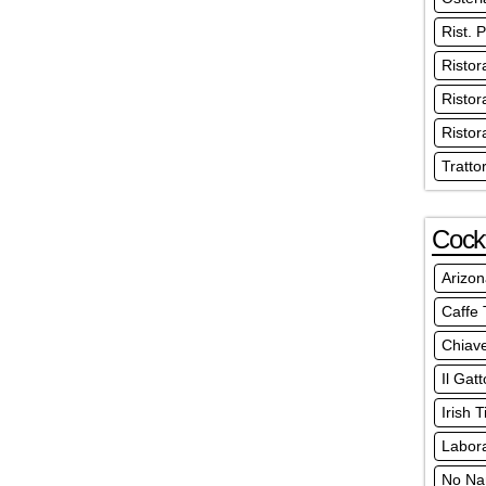
Rist. 
Ristor
Ristor
Ristor
Tratto
Cockt
Arizon
Caffe 
Chiav
Il Gat
Irish 
Labor
No N