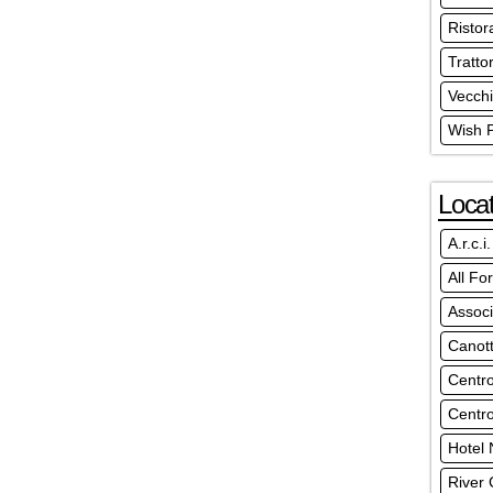
Ristor
Trattor
Vecchi
Wish P
Locat
A.r.c.i.
All Fo
Associ
Canott
Centr
Centro
Hotel 
River 