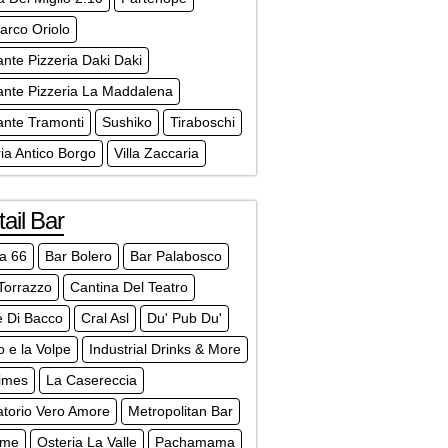
Parco Oriolo
ante Pizzeria Daki Daki
ante Pizzeria La Maddalena
ante Tramonti
Sushiko
Tiraboschi
ria Antico Borgo
Villa Zaccaria
ail Bar
a 66
Bar Bolero
Bar Palabosco
Torrazzo
Cantina Del Teatro
e Di Bacco
Cral Asl
Du' Pub Du'
to e la Volpe
Industrial Drinks & More
Times
La Casereccia
atorio Vero Amore
Metropolitan Bar
ame
Osteria La Valle
Pachamama