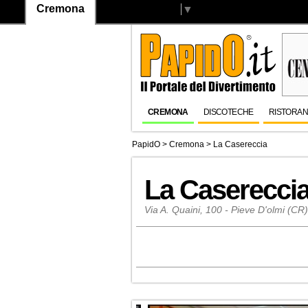
Cremona
Select Language
▼
CREMONA
DISCOTECHE
RISTORAN
PapidO
>
Cremona
>
La Casereccia
La Caserecci
Via A. Quaini, 100 - Pieve D'olmi (CR)