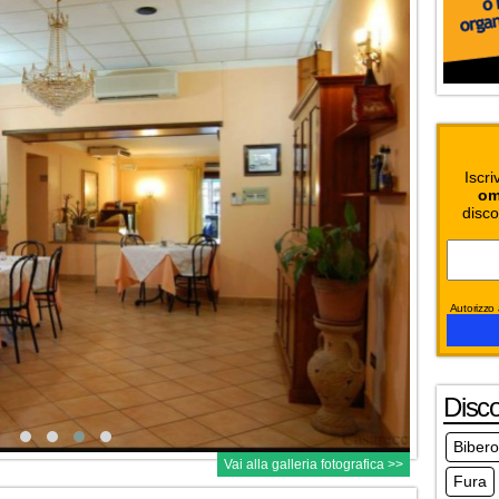
Iscri
om
disco
Autorizzo a
Disc
Biber
Vai alla galleria fotografica >>
Fura