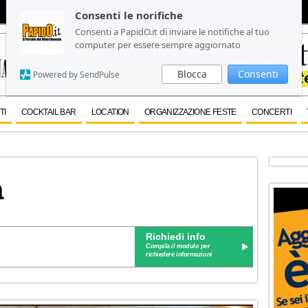
Consenti le norifiche
Consenti le norifiche
Consenti a PapidO.it di inviare le notifiche al tuo
Consenti a PapidO.it di inviare le notifiche al tuo
computer per essere sempre aggiornato
computer per essere sempre aggiornato
Blocca
Blocca
Consenti
Consenti
Powered by SendPulse
Powered by SendPulse
TI
COCKTAIL BAR
LOCATION
ORGANIZZAZIONE FESTE
CONCERTI
a
Richiedi info
Compila il modulo per
richiedere informazioni