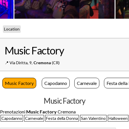
Location
Music Factory
📍️
Via Diritta, 9,
Cremona
(CR)
Music Factory
Capodanno
Carnevale
Festa dell
Music Factory
Prenotazioni
Music Factory
Cremona
Capodanno
Carnevale
Festa della Donna
San Valentino
Halloween