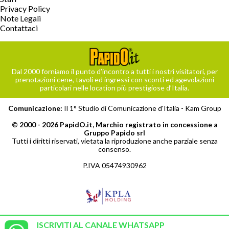
Privacy Policy
Note Legali
Contattaci
Dal 2000 forniamo il punto d’incontro a tutti i nostri visitatori, per
prenotazioni cene, tavoli ed ingressi con sconti ed agevolazioni
particolari nelle location più prestigiose d’Italia.
Comunicazione:
Il 1° Studio di Comunicazione d'Italia -
Kam Group
© 2000 - 2026 PapidO.it, Marchio registrato in concessione a
Gruppo Papido srl
Tutti i diritti riservati, vietata la riproduzione anche parziale senza
consenso.
P.IVA 05474930962
ISCRIVITI AL CANALE WHATSAPP