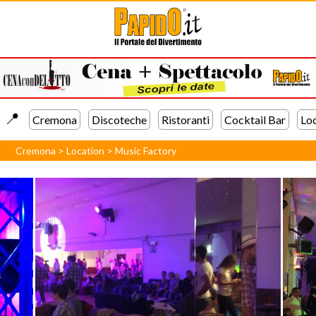
📍️
Cremona
Discoteche
Ristoranti
Cocktail Bar
Lo
Cremona
>
Location
>
Music Factory