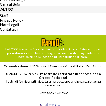
Cena al Buio
ALTRO
Staff
Privacy Policy
Note Legali
Contattaci
Dal 2000 forniamo il punto d’incontro a tutti i nostri visitatori, per
prenotazioni cene, tavoli ed ingressi con sconti ed agevolazioni
particolari nelle location più prestigiose d’Italia.
Comunicazione:
Il 1° Studio di Comunicazione d'Italia -
Kam Group
© 2000 - 2026 PapidO.it, Marchio registrato in concessione a
Gruppo Papido srl
Tutti i diritti riservati, vietata la riproduzione anche parziale senza
consenso.
P.IVA 05474930962