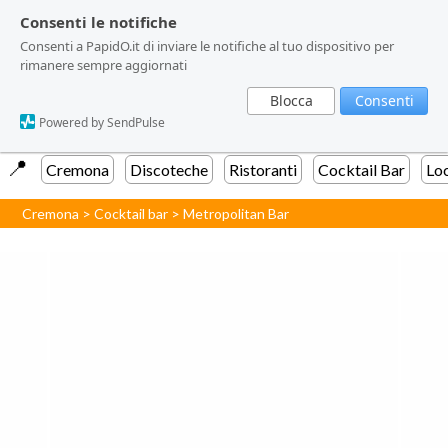
Consenti le notifiche
Consenti le notifiche
Consenti a PapidO.it di inviare le notifiche al tuo dispositivo per
Consenti a PapidO.it di inviare le notifiche al tuo dispositivo per
rimanere sempre aggiornati
rimanere sempre aggiornati
Blocca
Blocca
Consenti
Consenti
Powered by SendPulse
Powered by SendPulse
📍️
Cremona
Discoteche
Ristoranti
Cocktail Bar
Lo
Cremona
>
Cocktail bar
>
Metropolitan Bar