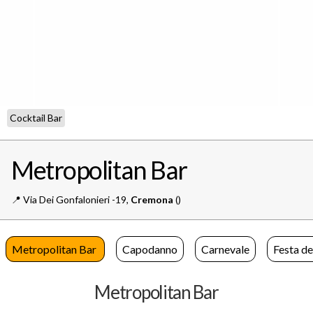
Cocktail Bar
Metropolitan Bar
📍️
Via Dei Gonfalonieri -19,
Cremona
()
Metropolitan Bar
Capodanno
Carnevale
Festa de
Metropolitan Bar