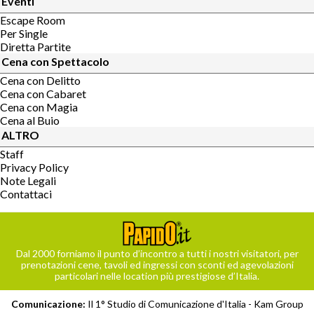
Eventi
Escape Room
Per Single
Diretta Partite
Cena con Spettacolo
Cena con Delitto
Cena con Cabaret
Cena con Magia
Cena al Buio
ALTRO
Staff
Privacy Policy
Note Legali
Contattaci
Dal 2000 forniamo il punto d’incontro a tutti i nostri visitatori, per
prenotazioni cene, tavoli ed ingressi con sconti ed agevolazioni
particolari nelle location più prestigiose d’Italia.
Comunicazione:
Il 1° Studio di Comunicazione d'Italia -
Kam Group