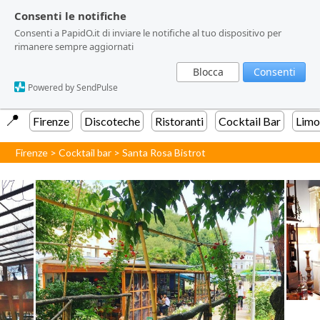
Consenti le notifiche
Consenti le notifiche
Consenti a PapidO.it di inviare le notifiche al tuo dispositivo per
Consenti a PapidO.it di inviare le notifiche al tuo dispositivo per
rimanere sempre aggiornati
rimanere sempre aggiornati
Blocca
Blocca
Consenti
Consenti
Powered by SendPulse
Powered by SendPulse
📍️
Firenze
Discoteche
Ristoranti
Cocktail Bar
Limo
Firenze
>
Cocktail bar
>
Santa Rosa Bistrot