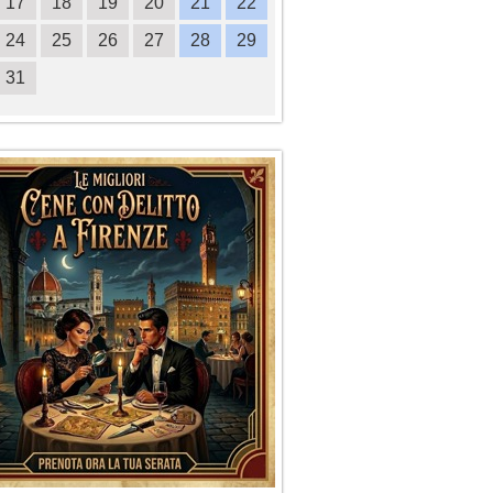
17
18
19
20
21
22
20
21
22
23
2
24
25
26
27
28
29
27
28
29
30
31