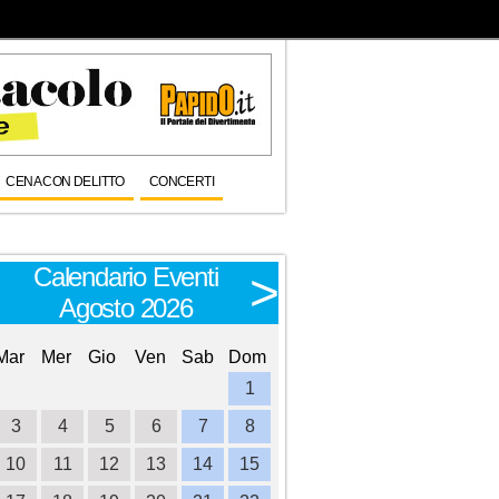
CENA CON DELITTO
CONCERTI
Calendario Eventi
Calendario E
<
>
Agosto 2026
Settembre 
Mar
Mer
Gio
Ven
Sab
Dom
Lun
Mar
Mer
Gio
Ve
1
1
2
3
3
4
5
6
7
8
6
7
8
9
1
10
11
12
13
14
15
13
14
15
16
1