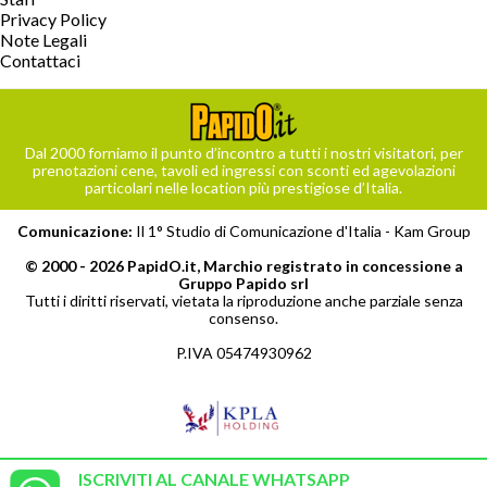
Privacy Policy
Note Legali
Contattaci
Dal 2000 forniamo il punto d’incontro a tutti i nostri visitatori, per
prenotazioni cene, tavoli ed ingressi con sconti ed agevolazioni
particolari nelle location più prestigiose d’Italia.
Comunicazione:
Il 1° Studio di Comunicazione d'Italia -
Kam Group
© 2000 - 2026 PapidO.it, Marchio registrato in concessione a
Gruppo Papido srl
Tutti i diritti riservati, vietata la riproduzione anche parziale senza
consenso.
P.IVA 05474930962
ISCRIVITI AL CANALE WHATSAPP