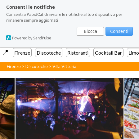
Consenti le notifiche
Consenti le notifiche
Consenti a PapidO.it di inviare le notifiche al tuo dispositivo per
Consenti a PapidO.it di inviare le notifiche al tuo dispositivo per
rimanere sempre aggiornati
rimanere sempre aggiornati
Blocca
Blocca
Consenti
Consenti
Powered by SendPulse
Powered by SendPulse
📍️
Firenze
Discoteche
Ristoranti
Cocktail Bar
Limo
Firenze
>
Discoteche
>
Villa Vittoria