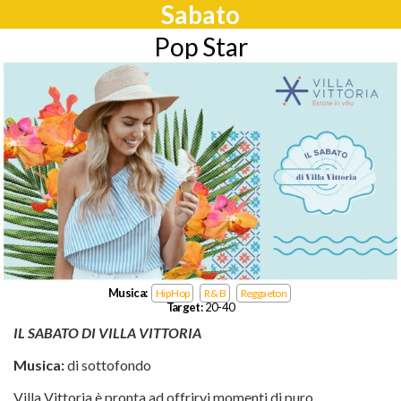
Sabato
Pop Star
Musica:
Hip Hop
R & B
Reggaeton
Target:
20-40
IL SABATO DI VILLA VITTORIA
Musica:
di sottofondo
Villa Vittoria è pronta ad offrirvi momenti di puro