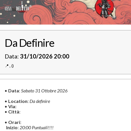
Da Definire
Data:
31/10/2026 20:00
📍️
,
()
•
Data
:
Sabato 31 Ottobre 2026
•
Location
:
Da definire
•
Via:
•
Città
:
•
Orari
:
Inizio
:
20:00 Puntuali!!!!