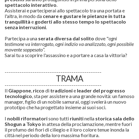
spettacolo interattivo
.
Assisterai e parteciperai allo spettacolo tra una portata e
l'altra, in modo da
cenare e gustare le pietanze in tutta
tranquillità
e
goderti allo stesso tempo lo spettacolo
senza interruzioni
.
Partecipa a una
serata diversa dal solito
dove "
ogni
testimone va interrogato, ogni indizio va analizzato, ogni possibile
movente soppesato
”.
Sarai tu a scoprire l'assassino e a portare a casa la vittoria?
----------------------------------------------------
TRAMA
----------------------------------------------------
Il
Giappone
,
ricco
di
tradizioni
e
leader del progresso
tecnologico
, sta per assistere a una grande novità: un famoso
manager, figlio di un nobile samurai, oggi svelerà un nuovo
prototipo che ha progettato insieme ai suoi soci.
I
nobili riformatori
sono tutti
riuniti
nella
storica sala dello
Shogun a Tokyo
in attesa della proclamazione, mentre fuori
il profumo dei fiori di ciliegio e il loro colore tenue inonda la
città nel periodo della loro massima fioritura.