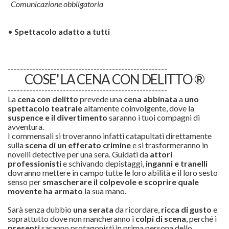
Comunicazione obbligatoria
•
Spettacolo adatto a tutti
----------------------------------------------------
COSE' LA CENA CON DELITTO ®
----------------------------------------------------
La
cena con delitto
prevede una
cena abbinata
a
uno
spettacolo teatrale
altamente coinvolgente, dove la
suspence e il divertimento
saranno i tuoi compagni di
avventura.
I commensali si troveranno infatti catapultati direttamente
sulla
scena di un efferato
crimine
e si trasformeranno in
novelli detective per una sera. Guidati da
attori
professionisti
e schivando depistaggi,
inganni e tranelli
dovranno mettere in campo tutte le loro abilità e il loro sesto
senso per
smascherare il colpevole e scoprire quale
movente ha armato
la sua mano.
Sarà senza dubbio
una serata
da ricordare,
ricca di gusto
e
soprattutto dove non mancheranno i
colpi di scena
, perché i
presenti
saranno protagonisti in prima persona dello