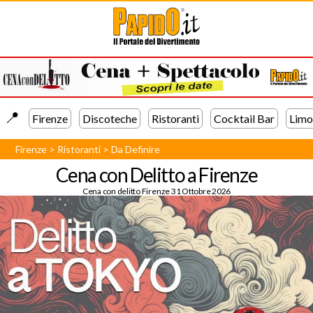
📍️
Firenze
Discoteche
Ristoranti
Cocktail Bar
Limo
Firenze
>
Ristoranti
>
Da Definire
Cena con Delitto a Firenze
Cena con delitto Firenze 31 Ottobre 2026