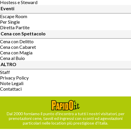
Hostess e Steward
Eventi
Escape Room
Per Single
Diretta Partite
Cena con Spettacolo
Cena con Delitto
Cena con Cabaret
Cena con Magia
Cena al Buio
ALTRO
Staff
Privacy Policy
Note Legali
Contattaci
Dal 2000 forniamo il punto d’incontro a tutti i nostri visitatori, per
prenotazioni cene, tavoli ed ingressi con sconti ed agevolazioni
particolari nelle location più prestigiose d’Italia.