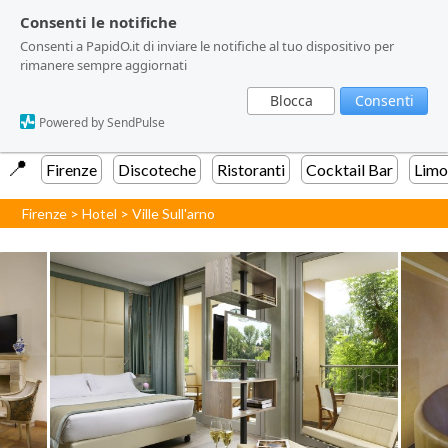
Consenti le notifiche
Consenti le notifiche
Consenti a PapidO.it di inviare le notifiche al tuo dispositivo per
Consenti a PapidO.it di inviare le notifiche al tuo dispositivo per
rimanere sempre aggiornati
rimanere sempre aggiornati
Blocca
Blocca
Consenti
Consenti
Powered by SendPulse
Powered by SendPulse
📍️
Firenze
Discoteche
Ristoranti
Cocktail Bar
Limo
Firenze
>
Hotel
>
Ville Sull'arno