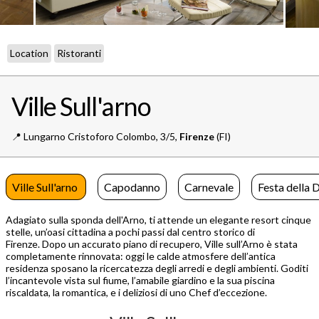
Location
Ristoranti
Ville Sull'arno
📍️
Lungarno Cristoforo Colombo, 3/5,
Firenze
(FI)
Ville Sull'arno
Capodanno
Carnevale
Festa della 
Adagiato sulla sponda dell'Arno, ti attende un elegante resort cinque
stelle, un’oasi cittadina a pochi passi dal centro storico di
Firenze. Dopo un accurato piano di recupero, Ville sull’Arno è stata
completamente rinnovata: oggi le calde atmosfere dell’antica
residenza sposano la ricercatezza degli arredi e degli ambienti. Goditi
l’incantevole vista sul fiume, l’amabile giardino e la sua piscina
riscaldata, la romantica, e i deliziosi di uno Chef d’eccezione.